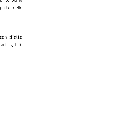
parto delle
 con effetto
rt. 6, L.R.