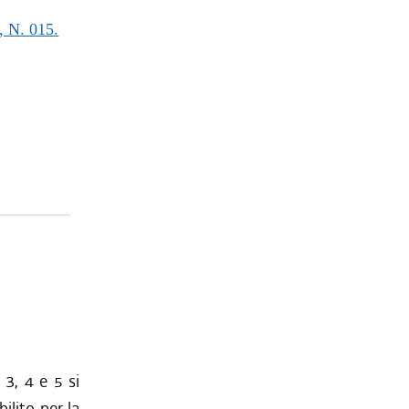
N. 015.
 3, 4 e 5 si
ilito per la