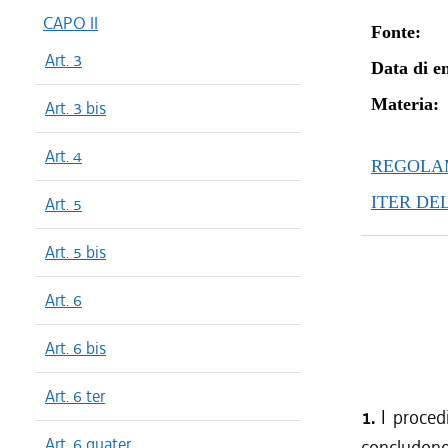
CAPO II
Fonte:
Art. 3
Data di en
Materia:
Art. 3 bis
Art. 4
REGOLAM
ITER DE
Art. 5
Art. 5 bis
Art. 6
Art. 6 bis
Art. 6 ter
1.
I proced
Art. 6 quater
concludono,