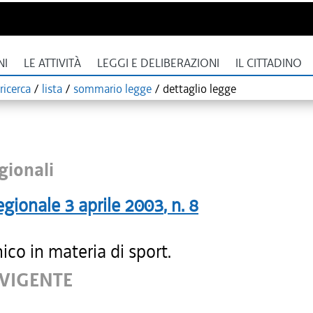
NI
LE ATTIVITÀ
LEGGI E DELIBERAZIONI
IL CITTADINO
ricerca
/
lista
/
sommario legge
/
dettaglio legge
gionali
egionale
3 aprile 2003
, n.
8
ico in materia di sport.
 VIGENTE