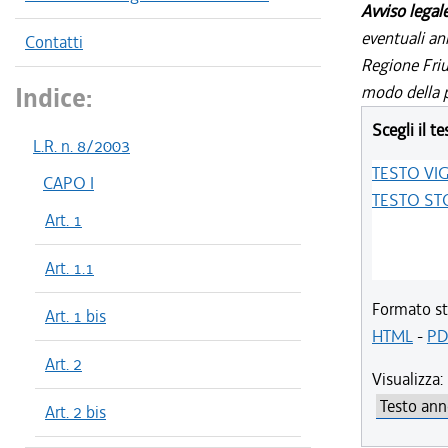
Avviso legal
eventuali an
Contatti
Regione Friul
Indice:
modo della p
Scegli il te
L.R. n. 8/2003
TESTO VI
CAPO I
TESTO ST
Art. 1
Art. 1.1
Formato st
Art. 1 bis
HTML
-
PD
Art. 2
Visualizza:
Art. 2 bis