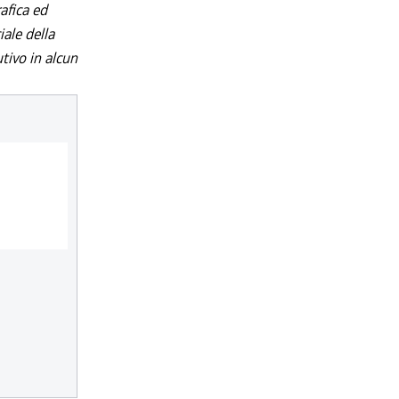
afica ed
iale della
utivo in alcun