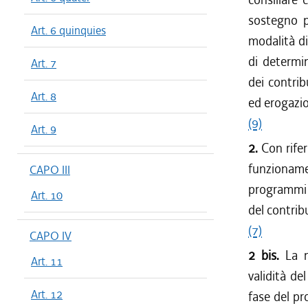
sostegno pr
Art. 6 quinquies
modalità di
di determin
Art. 7
dei contrib
Art. 8
ed erogazio
(9)
Art. 9
2.
Con rifer
funzioname
CAPO III
programmi d
Art. 10
del contrib
(7)
CAPO IV
2 bis.
La 
Art. 11
validità de
Art. 12
fase del pr