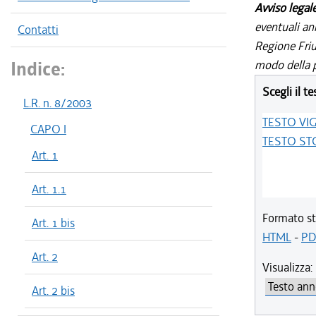
Avviso legal
eventuali an
Contatti
Regione Friul
Indice:
modo della p
Scegli il te
L.R. n. 8/2003
TESTO VI
CAPO I
TESTO ST
Art. 1
Art. 1.1
Formato st
Art. 1 bis
HTML
-
PD
Art. 2
Visualizza:
Art. 2 bis