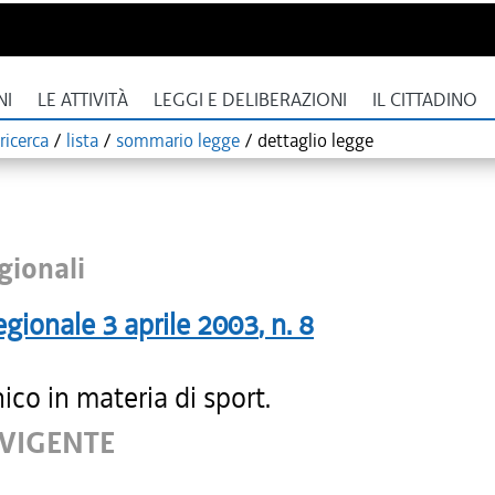
NI
LE ATTIVITÀ
LEGGI E DELIBERAZIONI
IL CITTADINO
ricerca
/
lista
/
sommario legge
/
dettaglio legge
gionali
egionale
3 aprile 2003
, n.
8
ico in materia di sport.
 VIGENTE