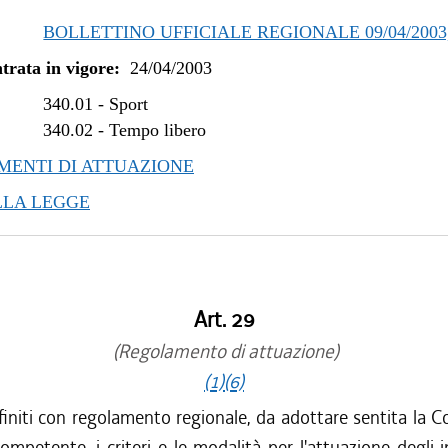
BOLLETTINO UFFICIALE REGIONALE 09/04/2003, 
trata in vigore:
24/04/2003
340.01
-
Sport
340.02
-
Tempo libero
ENTI DI ATTUAZIONE
LLA LEGGE
Art. 29
(Regolamento di attuazione)
(1)
(6)
initi con regolamento regionale, da adottare sentita la 
competente, i criteri e le modalità per l'attuazione degli i