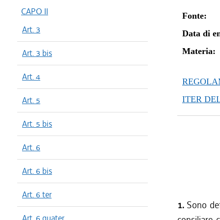
CAPO II
Fonte:
Art. 3
Data di en
Materia:
Art. 3 bis
Art. 4
REGOLAM
ITER DE
Art. 5
Art. 5 bis
Art. 6
Art. 6 bis
Art. 6 ter
1.
Sono def
Art. 6 quater
consiliare 