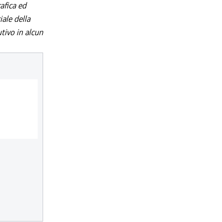
afica ed
iale della
utivo in alcun