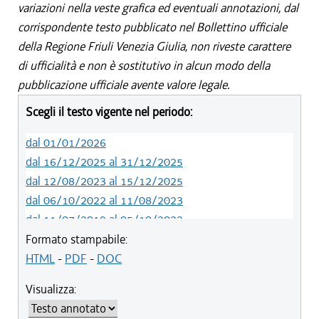
variazioni nella veste grafica ed eventuali annotazioni, dal
corrispondente testo pubblicato nel Bollettino ufficiale
della Regione Friuli Venezia Giulia, non riveste carattere
di ufficialità e non è sostitutivo in alcun modo della
pubblicazione ufficiale avente valore legale.
Scegli il testo vigente nel periodo:
dal 01/01/2026
dal 16/12/2025 al 31/12/2025
dal 12/08/2023 al 15/12/2025
dal 06/10/2022 al 11/08/2023
dal 11/07/2019 al 05/10/2022
dal 01/05/2019 al 10/07/2019
Formato stampabile:
dal 12/04/2018 al 30/04/2019
HTML
-
PDF
-
DOC
dal 29/03/2018 al 11/04/2018
Visualizza:
dal 01/01/2018 al 28/03/2018
dal 09/11/2017 al 31/12/2017