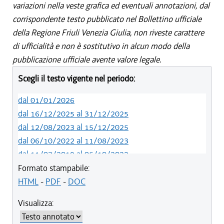
variazioni nella veste grafica ed eventuali annotazioni, dal
corrispondente testo pubblicato nel Bollettino ufficiale
della Regione Friuli Venezia Giulia, non riveste carattere
di ufficialità e non è sostitutivo in alcun modo della
pubblicazione ufficiale avente valore legale.
Scegli il testo vigente nel periodo:
dal 01/01/2026
dal 16/12/2025 al 31/12/2025
dal 12/08/2023 al 15/12/2025
dal 06/10/2022 al 11/08/2023
dal 11/07/2019 al 05/10/2022
dal 01/05/2019 al 10/07/2019
Formato stampabile:
dal 12/04/2018 al 30/04/2019
HTML
-
PDF
-
DOC
dal 29/03/2018 al 11/04/2018
Visualizza:
dal 01/01/2018 al 28/03/2018
dal 09/11/2017 al 31/12/2017