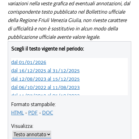
variazioni nella veste grafica ed eventuali annotazioni, dal
corrispondente testo pubblicato nel Bollettino ufficiale
della Regione Friuli Venezia Giulia, non riveste carattere
di ufficialità e non è sostitutivo in alcun modo della
pubblicazione ufficiale avente valore legale.
Scegli il testo vigente nel periodo:
dal 01/01/2026
dal 16/12/2025 al 31/12/2025
dal 12/08/2023 al 15/12/2025
dal 06/10/2022 al 11/08/2023
dal 11/07/2019 al 05/10/2022
dal 01/05/2019 al 10/07/2019
Formato stampabile:
dal 12/04/2018 al 30/04/2019
HTML
-
PDF
-
DOC
dal 29/03/2018 al 11/04/2018
Visualizza:
dal 01/01/2018 al 28/03/2018
dal 09/11/2017 al 31/12/2017