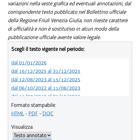
variazioni nella veste grafica ed eventuali annotazioni, dal
corrispondente testo pubblicato nel Bollettino ufficiale
della Regione Friuli Venezia Giulia, non riveste carattere
di ufficialità e non è sostitutivo in alcun modo della
pubblicazione ufficiale avente valore legale.
Scegli il testo vigente nel periodo:
dal 01/01/2026
dal 16/12/2025 al 31/12/2025
dal 12/08/2023 al 15/12/2025
dal 06/10/2022 al 11/08/2023
dal 11/07/2019 al 05/10/2022
dal 01/05/2019 al 10/07/2019
Formato stampabile:
dal 12/04/2018 al 30/04/2019
HTML
-
PDF
-
DOC
dal 29/03/2018 al 11/04/2018
Visualizza:
dal 01/01/2018 al 28/03/2018
dal 09/11/2017 al 31/12/2017