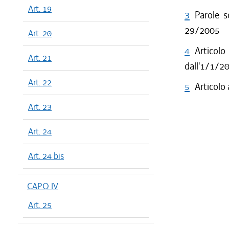
Art. 19
dal 06/08
3
Parole s
dal 16/07
29/2005
Art. 20
dal 11/06
4
Articol
dal 30/04
Art. 21
dall'1/1/2
dal 01/01
dal 13/12
Art. 22
5
Articolo
dal 27/11
Art. 23
dal 01/01
dal 03/05
Art. 24
dal 21/12
dal 01/01
Art. 24 bis
dal 10/12
dal 06/09
CAPO IV
dal 01/01
Art. 25
dal 24/06
dal 27/12