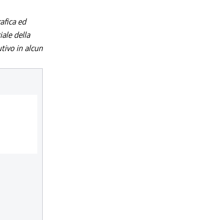
afica ed
iale della
utivo in alcun