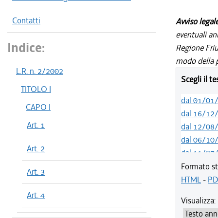
Contatti
Avviso legal
eventuali an
Indice:
Regione Friul
modo della p
L.R. n. 2/2002
Scegli il t
TITOLO I
dal 01/01
CAPO I
dal 16/12
Art. 1
dal 12/08
dal 06/10
Art. 2
dal 11/07
dal 01/05
Formato st
Art. 3
dal 12/04
HTML
-
PD
dal 29/03
Art. 4
Visualizza:
dal 01/01