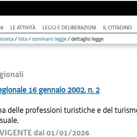
NI
LE ATTIVITÀ
LEGGI E DELIBERAZIONI
IL CITTADINO
ricerca
/
lista
/
sommario legge
/
dettaglio legge
gionali
egionale
16 gennaio 2002
, n.
2
na delle professioni turistiche e del turism
suale.
VIGENTE dal 01/01/2026