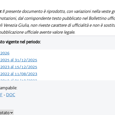
e:
Il presente documento è riprodotto, con variazioni nella veste gr
notazioni, dal corrispondente testo pubblicato nel Bollettino uffic
i Venezia Giulia, non riveste carattere di ufficialità e non è sostit
ubblicazione ufficiale avente valore legale.
esto vigente nel periodo:
/2026
/2025 al 31/12/2025
/2023 al 15/12/2025
/2022 al 11/08/2023
/2019 al 05/10/2022
/2019 al 10/07/2019
ampabile:
/2018 al 30/04/2019
F
-
DOC
/2018 al 11/04/2018
/2018 al 28/03/2018