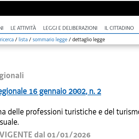
NI
LE ATTIVITÀ
LEGGI E DELIBERAZIONI
IL CITTADINO
ricerca
/
lista
/
sommario legge
/
dettaglio legge
gionali
egionale
16 gennaio 2002
, n.
2
na delle professioni turistiche e del turism
suale.
VIGENTE dal 01/01/2026