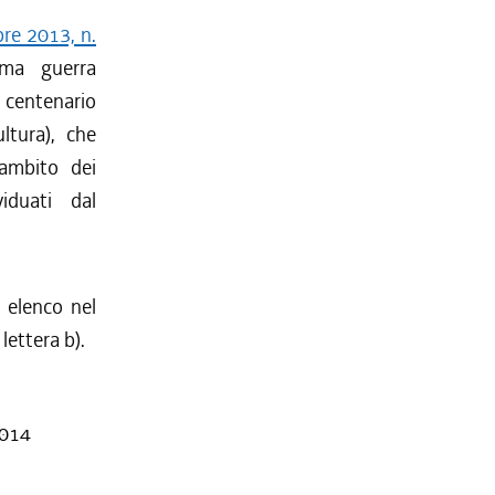
bre 2013, n.
rima guerra
 centenario
ltura), che
'ambito dei
iduati dal
 elenco nel
lettera b).
2014