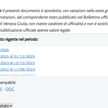
e:
Il presente documento è riprodotto, con variazioni nella veste gr
notazioni, dal corrispondente testo pubblicato nel Bollettino uffic
i Venezia Giulia, non riveste carattere di ufficialità e non è sostit
ubblicazione ufficiale avente valore legale.
esto vigente nel periodo:
/2026
/2025 al 31/12/2025
/2023 al 15/12/2025
/2022 al 11/08/2023
/2019 al 05/10/2022
/2019 al 10/07/2019
ampabile:
/2018 al 30/04/2019
F
-
DOC
/2018 al 11/04/2018
/2018 al 28/03/2018