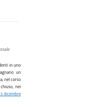
ionale
identi in uno
mpagnano un
a, nel corso
 chiuso, nei
13 dicembre