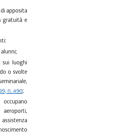
 di apposita
a gratuità e
ti:
 alunni;
i sui luoghi
ado o svolte
eminariale,
99, n. 490
;
i occupano
, aeroporti,
i assistenza
onoscimento