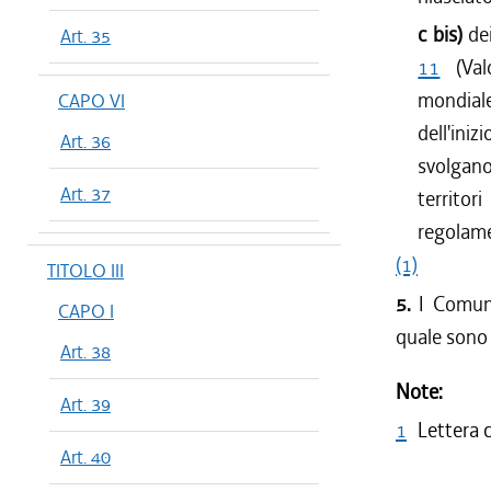
c bis)
de
Art. 35
11
(Valo
mondiale
CAPO VI
dell'ini
Art. 36
svolgan
Art. 37
territo
regolame
(1)
TITOLO III
5.
I Comuni
CAPO I
quale sono i
Art. 38
Note:
Art. 39
1
Lettera 
Art. 40