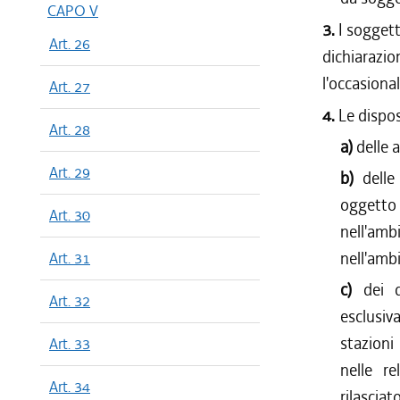
dal 05/05
CAPO V
3.
I soggett
dal 28/08
Art. 26
dal 31/05
dichiarazio
dal 02/02
l'occasional
Art. 27
4.
Le dispos
Art. 28
a)
delle 
Art. 29
b)
delle
oggetto 
Art. 30
nell'am
nell'amb
Art. 31
c)
dei 
Art. 32
esclusiv
stazioni
Art. 33
nelle re
Art. 34
rilasciat