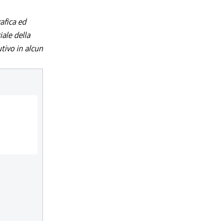
afica ed
iale della
utivo in alcun