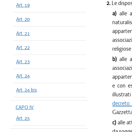
2.
Le dispos
Art. 19
dal 06/08
a)
alle 
dal 16/07
Art. 20
natural
dal 11/06
dal 30/04
appartene
Art. 21
dal 01/01
associaz
dal 13/12
Art. 22
religiose 
dal 27/11
b)
alle 
Art. 23
dal 01/01
associaz
dal 03/05
Art. 24
apparten
dal 21/12
e con es
dal 01/01
Art. 24 bis
illustra
dal 10/12
dal 06/09
decreto
CAPO IV
dal 01/01
Gazzetta 
Art. 25
dal 24/06
c)
alle at
dal 27/12
da sogget