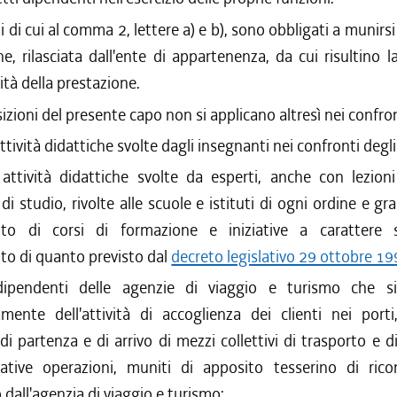
/2003 al 26/12/2003
i di cui al comma 2, lettere a) e b), sono obbligati a munirsi
/2002 al 04/05/2003
/2002 al 27/08/2002
ne, rilasciata dall'ente di appartenenza, da cui risultino l
/2002 al 30/05/2002
ità della prestazione.
izioni del presente capo non si applicano altresì nei confron
attività didattiche svolte dagli insegnanti nei confronti degli
 attività didattiche svolte da esperti, anche con lezion
di studio, rivolte alle scuole e istituti di ogni ordine e gr
bito di corsi di formazione e iniziative a carattere s
ito di quanto previsto dal
decreto legislativo 29 ottobre 19
dipendenti delle agenzie di viaggio e turismo che s
amente dell'attività di accoglienza dei clienti nei porti
 di partenza e di arrivo di mezzi collettivi di trasporto e d
lative operazioni, muniti di apposito tesserino di ric
o dall'agenzia di viaggio e turismo;