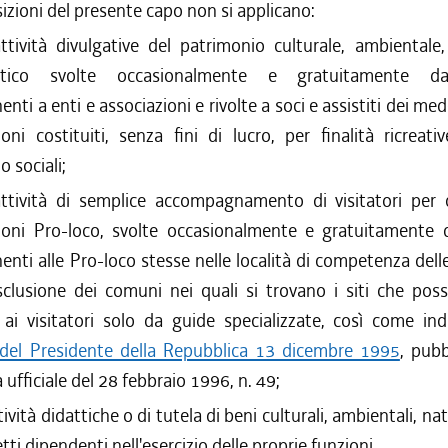
izioni del presente capo non si applicano:
/2009 al 31/12/2009
attività divulgative del patrimonio culturale, ambientale,
/2009 al 05/08/2009
istico svolte occasionalmente e gratuitamente d
/2009 al 15/07/2009
/2009 al 10/06/2009
nti a enti e associazioni e rivolte a soci e assistiti dei me
/2009 al 29/04/2009
ioni costituiti, senza fini di lucro, per finalità ricreative
/2008 al 31/12/2008
o sociali;
/2008 al 12/12/2008
attività di semplice accompagnamento di visitatori per 
/2008 al 26/11/2008
ioni Pro-loco, svolte occasionalmente e gratuitamente 
/2007 al 31/12/2007
enti alle Pro-loco stesse nelle località di competenza de
/2006 al 02/05/2007
clusione dei comuni nei quali si trovano i siti che pos
/2006 al 20/12/2006
ti ai visitatori solo da guide specializzate, così come ind
/2005 al 31/12/2005
/2005 al 09/12/2005
 del Presidente della Repubblica 13 dicembre 1995
, pubb
/2005 al 05/09/2005
ufficiale del 28 febbraio 1996, n. 49;
/2004 al 31/12/2004
tività didattiche o di tutela di beni culturali, ambientali, nat
/2003 al 23/06/2004
ti dipendenti nell'esercizio delle proprie funzioni.