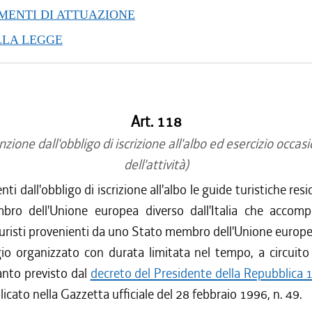
/2013 al 23/10/2013
ENTI DI ATTUAZIONE
/2013 al 10/04/2013
LLA LEGGE
/2012 al 31/12/2012
/2012 al 28/12/2012
/2012 al 14/11/2012
/2012 al 16/08/2012
Art. 118
/2012 al 27/07/2012
/2012 al 15/02/2012
zione dall'obbligo di iscrizione all'albo ed esercizio occas
/2011 al 31/12/2011
dell'attività)
/2011 al 24/08/2011
i dall'obbligo di iscrizione all'albo le guide turistiche res
/2010 al 31/12/2010
ro dell'Unione europea diverso dall'Italia che acco
/2010 al 27/10/2010
uristi provenienti da uno Stato membro dell'Unione europe
/2010 al 27/08/2010
io organizzato con durata limitata nel tempo, a circuito
/2010 al 12/08/2010
/2010 al 21/07/2010
uanto previsto dal
decreto del Presidente della Repubblica 
/2010 al 12/05/2010
licato nella Gazzetta ufficiale del 28 febbraio 1996, n. 49.
/2010 al 03/03/2010