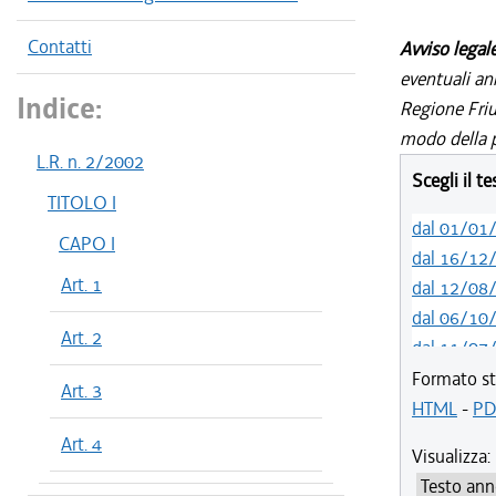
Contatti
Avviso legal
eventuali an
Indice:
Regione Friul
modo della p
L.R. n. 2/2002
Scegli il t
TITOLO I
dal 01/01
CAPO I
dal 16/12
Art. 1
dal 12/08
dal 06/10
Art. 2
dal 11/07
dal 01/05
Formato st
Art. 3
dal 12/04
HTML
-
PD
dal 29/03
Art. 4
Visualizza:
dal 01/01