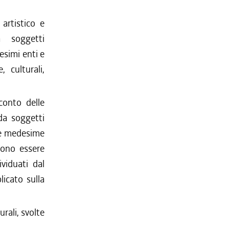
 artistico e
a soggetti
desimi enti e
, culturali,
conto delle
da soggetti
lle medesime
sono essere
ividuati dal
licato sulla
urali, svolte