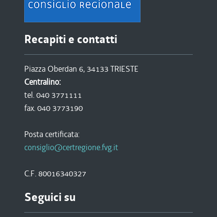
Recapiti e contatti
Piazza Oberdan 6, 34133 TRIESTE
Centralino:
tel. 040 3771111
fax. 040 3773190
Posta certificata:
consiglio@certregione.fvg.it
C.F. 80016340327
Seguici su