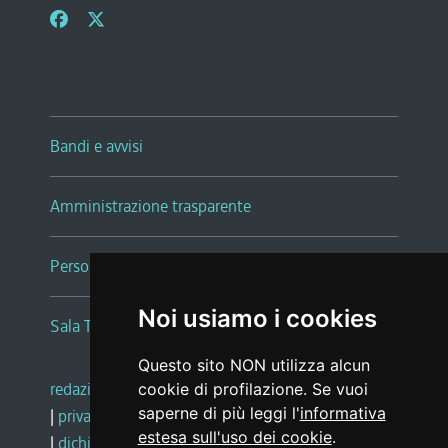
Bandi e avvisi
Amministrazione trasparente
Persone e Uffici
Noi usiamo i cookies
Sala Tiziano Tessitori
Questo sito NON utilizza alcun
redazione web
|
note legali
|
glossario
cookie di profilazione. Se vuoi
saperne di più leggi l'
informativa
|
privacy
|
social media policy
estesa sull'uso dei cookie
.
|
dichiarazione di accessibilità
|
feedback