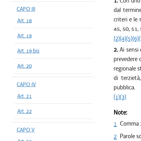
1.
Con uno 
CAPO III
dal termine
criteri e le
Art. 18
45, 50, 51, 
Art. 19
(2)
(4)
(5)
(6)
(
2.
Ai sensi 
Art. 19 bis
prevedere c
Art. 20
regionale s
di terziet
CAPO IV
pubblica.
Art. 21
(1)
(3)
Art. 22
Note:
1
Comma 2 
CAPO V
2
Parole s