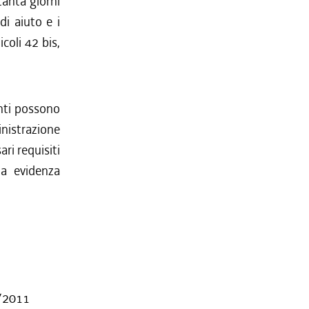
anta giorni
di aiuto e i
icoli 42 bis,
nti possono
inistrazione
ri requisiti
 a evidenza
7/2011