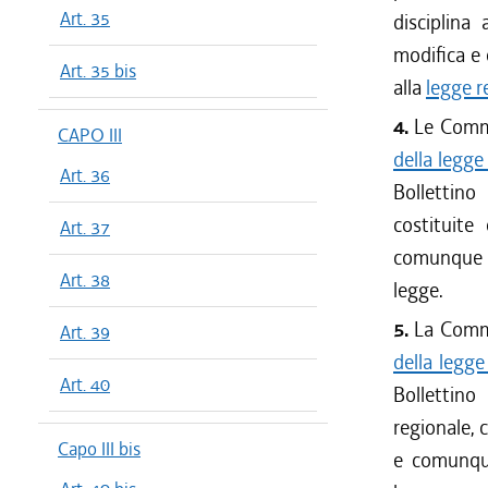
Art. 35
disciplina 
modifica e 
Art. 35 bis
alla
legge r
4.
Le Commis
CAPO III
della legg
Art. 36
Bollettino
costituite
Art. 37
comunque n
Art. 38
legge.
5.
La Commi
Art. 39
della legg
Art. 40
Bollettino
regionale, 
Capo III bis
e comunque