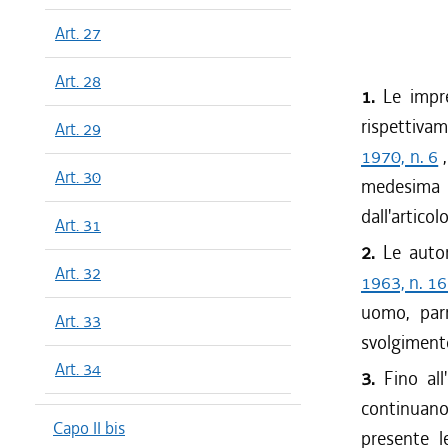
Art. 27
Art. 28
1.
Le impre
rispettivam
Art. 29
1970, n. 6
,
Art. 30
medesim
dall'articol
Art. 31
2.
Le autor
Art. 32
1963, n. 1
uomo, parr
Art. 33
svolgimento 
Art. 34
3.
Fino all
continuano
Capo II bis
presente l