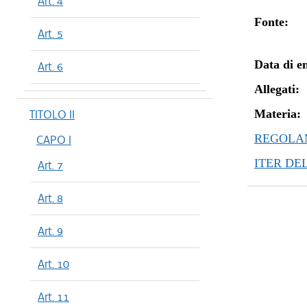
Art. 4
Fonte:
Art. 5
Data di en
Art. 6
Allegati:
TITOLO II
Materia:
REGOLAM
CAPO I
ITER DE
Art. 7
Art. 8
Art. 9
Art. 10
Art. 11