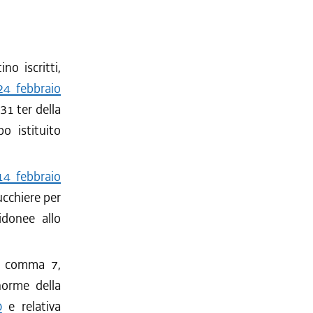
no iscritti,
 24 febbraio
 31 ter della
bo istituito
14 febbraio
rucchiere per
idonee allo
4, comma 7,
norme della
0
e relativa