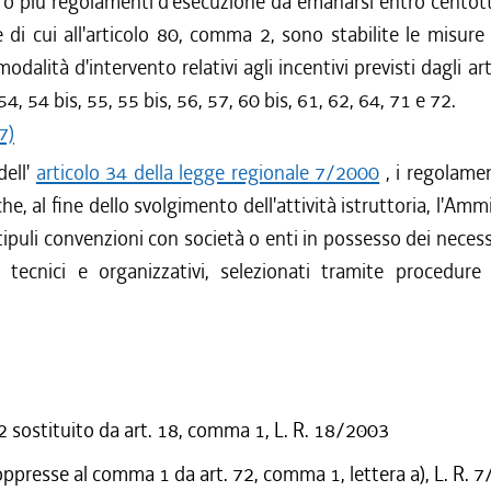
o più regolamenti d'esecuzione da emanarsi entro centott
 di cui all'articolo 80, comma 2, sono stabilite le misure 
 modalità d'intervento relativi agli incentivi previsti dagli art
54, 54 bis, 55, 55 bis, 56, 57, 60 bis, 61, 62, 64, 71 e 72.
7)
dell'
articolo 34 della legge regionale 7/2000
, i regolame
he, al fine dello svolgimento dell'attività istruttoria, l'Amm
tipuli convenzioni con società o enti in possesso dei necessa
à, tecnici e organizzativi, selezionati tramite procedure
sostituito da art. 18, comma 1, L. R. 18/2003
oppresse al comma 1 da art. 72, comma 1, lettera a), L. R. 