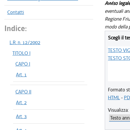
Avviso legal
eventuali an
Contatti
Regione Friul
Indice:
modo della p
Scegli il te
L.R. n. 12/2002
TESTO VI
TITOLO I
TESTO ST
CAPO I
Art. 1
Formato st
CAPO II
HTML
-
PD
Art. 2
Visualizza:
Art. 3