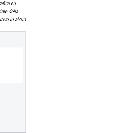
afica ed
iale della
utivo in alcun