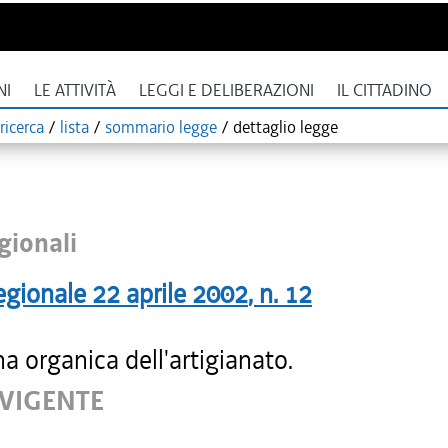
NI
LE ATTIVITÀ
LEGGI E DELIBERAZIONI
IL CITTADINO
ricerca
/
lista
/
sommario legge
/
dettaglio legge
gionali
egionale
22 aprile 2002
, n.
12
na organica dell'artigianato.
 VIGENTE