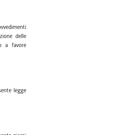
rovvedimenti
azione delle
no a favore
esente legge