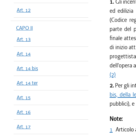
1.
Gli incen
Art. 12
ed edilizia 
(Codice reg
CAPO II
parte del p
finale atte
Art. 13
di inizio at
Art. 14
progettist
dell'opera 
Art. 14 bis
(2)
Art. 14 ter
2.
Per gli i
bis, della
Art. 15
pubblici), 
Art. 16
Note:
Art. 17
1
Articolo