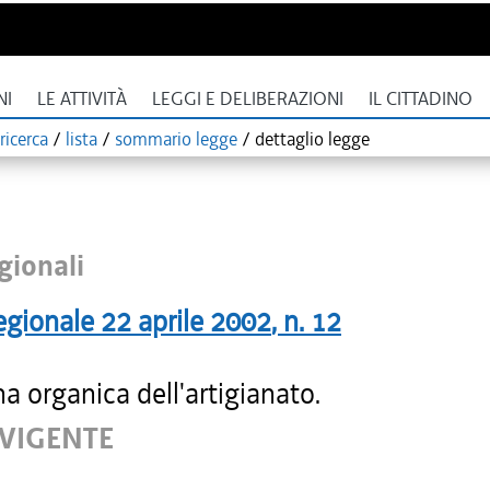
NI
LE ATTIVITÀ
LEGGI E DELIBERAZIONI
IL CITTADINO
ricerca
/
lista
/
sommario legge
/
dettaglio legge
gionali
egionale
22 aprile 2002
, n.
12
na organica dell'artigianato.
 VIGENTE