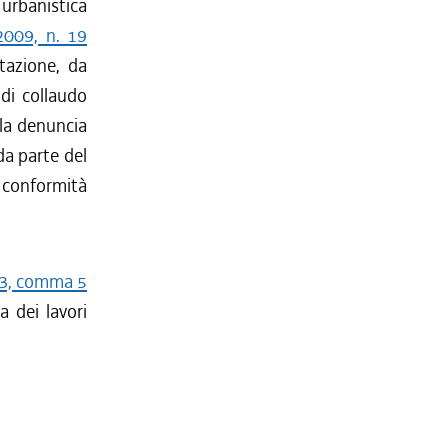
a urbanistica
2009, n. 19
ntazione, da
 di collaudo
 la denuncia
 da parte del
 conformità
 3, comma 5
a dei lavori