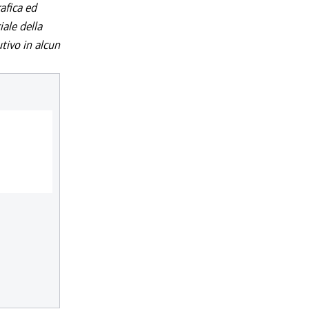
afica ed
iale della
utivo in alcun