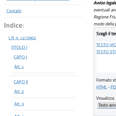
Avviso legal
eventuali an
Contatti
Regione Friul
Indice:
modo della p
Scegli il te
L.R. n. 12/2002
TESTO VI
TITOLO I
TESTO ST
CAPO I
Art. 1
Formato st
CAPO II
HTML
-
PD
Art. 2
Visualizza:
Art. 3