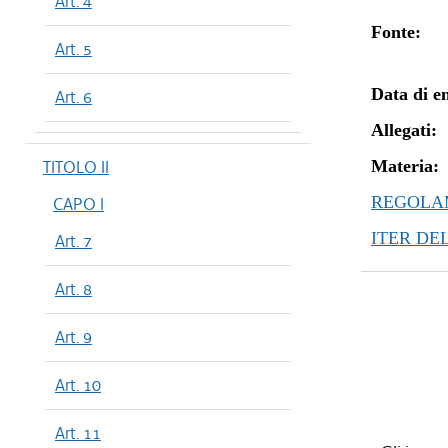
Art. 4
Fonte:
Art. 5
Data di en
Art. 6
Allegati:
TITOLO II
Materia:
REGOLAM
CAPO I
ITER DE
Art. 7
Art. 8
Art. 9
Art. 10
Art. 11