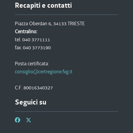
Recapiti e contatti
Piazza Oberdan 6, 34133 TRIESTE
Centralino:
tel. 040 3771111
fax. 040 3773190
Posta certificata:
consiglio@certregione.fvg.it
C.F. 80016340327
Seguici su