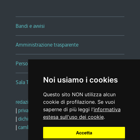
Bandi e avvisi
Amministrazione trasparente
Persone e Uffici
Noi usiamo i cookies
Sala Tiziano Tessitori
Questo sito NON utilizza alcun
redazione web
|
note legali
|
glossario
cookie di profilazione. Se vuoi
saperne di più leggi l'
informativa
|
privacy
|
social media policy
estesa sull'uso dei cookie
.
|
dichiarazione di accessibilità
|
feedback
|
cambio preferenze cookie
Accetta