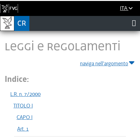
ITA
LEGGI E REGOLAMENTI
naviga nell'argomento
Indice:
L.R. n. 7/2000
TITOLO I
CAPO I
Art. 1