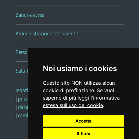
Bandi e avvisi
Amministrazione trasparente
Persone e Uffici
Noi usiamo i cookies
Sala Tiziano Tessitori
Questo sito NON utilizza alcun
redazione web
|
note legali
|
glossario
cookie di profilazione. Se vuoi
saperne di più leggi l'
informativa
|
privacy
|
social media policy
estesa sull'uso dei cookie
.
|
dichiarazione di accessibilità
|
feedback
|
cambio preferenze cookie
Accetta
Rifiuta
Realizzato da