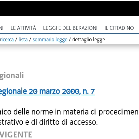
NI
LE ATTIVITÀ
LEGGI E DELIBERAZIONI
IL CITTADINO
ricerca
/
lista
/
sommario legge
/
dettaglio legge
gionali
egionale
20 marzo 2000
, n.
7
nico delle norme in materia di procedimen
rativo e di diritto di accesso.
 VIGENTE