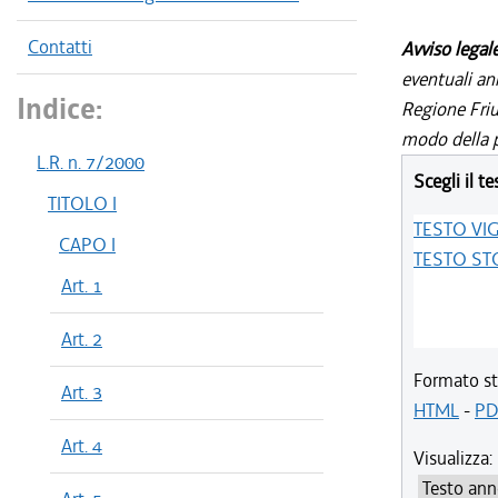
Contatti
Avviso legal
eventuali an
Indice:
Regione Friul
modo della p
L.R. n. 7/2000
Scegli il te
TITOLO I
TESTO VI
CAPO I
TESTO ST
Art. 1
Art. 2
Formato st
Art. 3
HTML
-
PD
Art. 4
Visualizza: