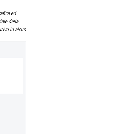
afica ed
iale della
utivo in alcun