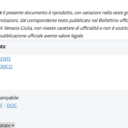
e:
Il presente documento è riprodotto, con variazioni nella veste gr
notazioni, dal corrispondente testo pubblicato nel Bollettino uffic
i Venezia Giulia, non riveste carattere di ufficialità e non è sostit
ubblicazione ufficiale avente valore legale.
sto:
GENTE
ORICO
ampabile:
F
-
DOC