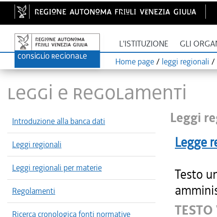
L'ISTITUZIONE
GLI ORGA
Home page
/
leggi regionali
/
LEGGI E REGOLAMENTI
Leggi re
Introduzione alla banca dati
Legge r
Leggi regionali
Leggi regionali per materie
Testo u
amminist
Regolamenti
TESTO
Ricerca cronologica fonti normative