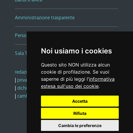
Amministrazione trasparente
Persone e Uffici
Noi usiamo i cookies
Sala Tiziano Tessitori
Questo sito NON utilizza alcun
redazione web
|
note legali
|
glossario
cookie di profilazione. Se vuoi
saperne di più leggi l'
informativa
|
privacy
|
social media policy
estesa sull'uso dei cookie
.
|
dichiarazione di accessibilità
|
feedback
|
cambio preferenze cookie
Accetta
Rifiuta
Realizzato da
Cambia le preferenze