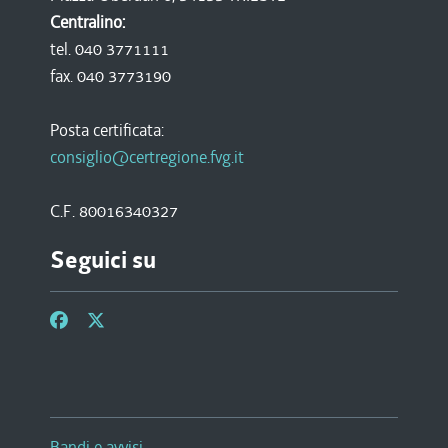
Centralino:
tel. 040 3771111
fax. 040 3773190
Posta certificata:
consiglio@certregione.fvg.it
C.F. 80016340327
Seguici su
Bandi e avvisi