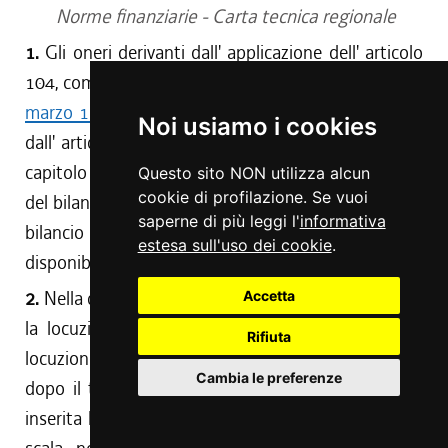
Norme finanziarie - Carta tecnica regionale
1.
Gli oneri derivanti dall' applicazione dell' articolo
104, comma 1, lettere a) e c), della
legge regionale 1
marzo 1988, n. 7
, come sostituito dall' articolo 2, e
Noi usiamo i cookies
dall' articolo 4, comma 1, lettera d), fanno carico al
capitolo 2019 dello stato di previsione della spesa
Questo sito NON utilizza alcun
cookie di profilazione. Se vuoi
del bilancio pluriennale per gli anni 1991-1993 e del
saperne di più leggi l'
informativa
bilancio per l' anno 1991, che presenta sufficiente
estesa sull'uso dei cookie
.
disponibilità.
2.
Nella denominazione del precitato capitolo 2019,
Accetta
la locuzione << e rilievi >> viene sostituita dalla
Rifiuta
locuzione << , rilievi e strumentazione tecnica >>, e
Cambia le preferenze
dopo il termine << aerofotogrammetrica >> viene
inserita la locuzione << e della cartografia a piccola