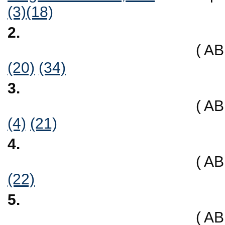
(3)
(18)
2.
( A
(20)
(34)
3.
( A
(4)
(21)
4.
( A
(22)
5.
( A