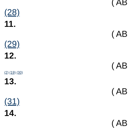
( A
(28)
11.
( A
(29)
12.
( A
(2)
(19)
(30)
13.
( A
(31)
14.
( A