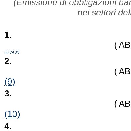
(Emissione di obbligazioni ban
nei settori del
1.
( A
(2)
(5)
(8)
2.
( A
(9)
3.
( A
(10)
4.