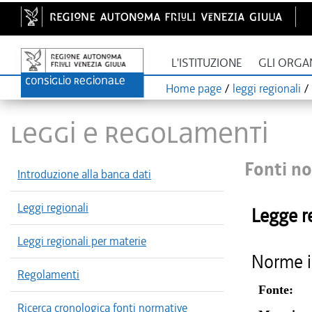
L'ISTITUZIONE
GLI ORGA
Home page
/
leggi regionali
/
LEGGI E REGOLAMENTI
Fonti no
Introduzione alla banca dati
Leggi regionali
Legge r
Leggi regionali per materie
Norme in
Regolamenti
Fonte:
Ricerca cronologica fonti normative