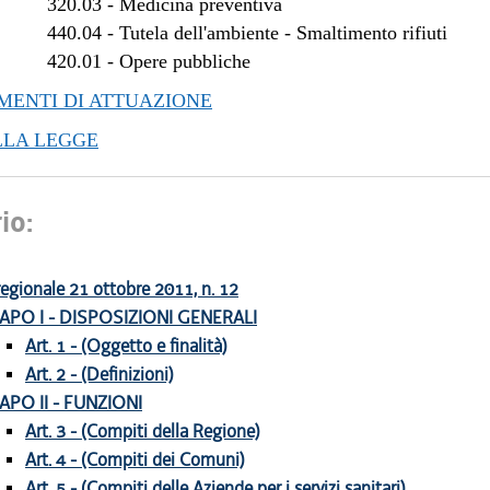
320.03
-
Medicina preventiva
440.04
-
Tutela dell'ambiente - Smaltimento rifiuti
420.01
-
Opere pubbliche
ENTI DI ATTUAZIONE
LLA LEGGE
io:
egionale 21 ottobre 2011, n. 12
APO I - DISPOSIZIONI GENERALI
Art. 1 - (Oggetto e finalità)
Art. 2 - (Definizioni)
APO II - FUNZIONI
Art. 3 - (Compiti della Regione)
Art. 4 - (Compiti dei Comuni)
Art. 5 - (Compiti delle Aziende per i servizi sanitari)