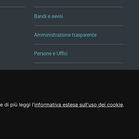
Bandi e avvisi
Amministrazione trasparente
Persone e Uffici
Sala Tiziano Tessitori
Realizzato da
 di più leggi l'
informativa estesa sull'uso dei cookie
.