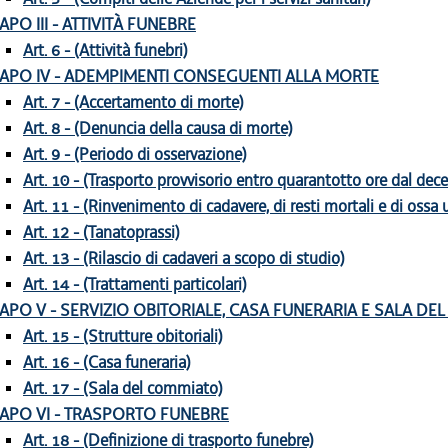
APO III - ATTIVITÀ FUNEBRE
Art. 6 - (Attività funebri)
APO IV - ADEMPIMENTI CONSEGUENTI ALLA MORTE
Art. 7 - (Accertamento di morte)
Art. 8 - (Denuncia della causa di morte)
Art. 9 - (Periodo di osservazione)
Art. 10 - (Trasporto provvisorio entro quarantotto ore dal dec
Art. 11 - (Rinvenimento di cadavere, di resti mortali e di ossa
Art. 12 - (Tanatoprassi)
Art. 13 - (Rilascio di cadaveri a scopo di studio)
Art. 14 - (Trattamenti particolari)
APO V - SERVIZIO OBITORIALE, CASA FUNERARIA E SALA D
Art. 15 - (Strutture obitoriali)
Art. 16 - (Casa funeraria)
Art. 17 - (Sala del commiato)
APO VI - TRASPORTO FUNEBRE
Art. 18 - (Definizione di trasporto funebre)