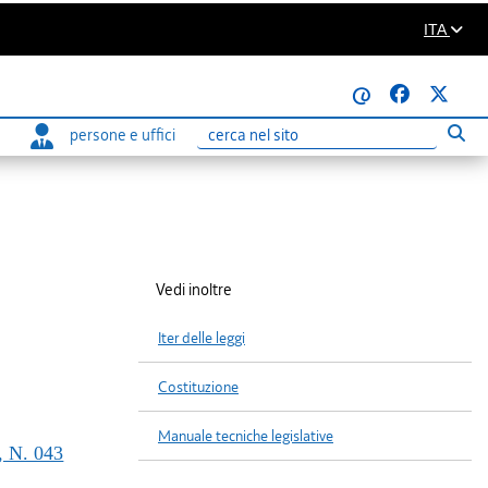
ITA
@
persone e uffici
Eseg
Ricerca
Vedi inoltre
Iter delle leggi
Costituzione
Manuale tecniche legislative
 N. 043