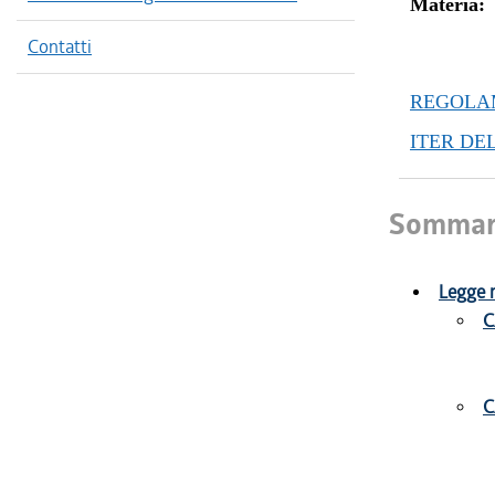
Materia:
Contatti
REGOLAM
ITER DE
Sommar
Legge r
C
C