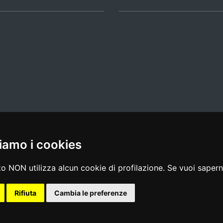
iamo i cookies
l media policy
|
dichiarazione di accessibilità
|
feedback
o NON utilizza alcun cookie di profilazione. Se vuoi saperne
Rifiuta
Cambia le preferenze