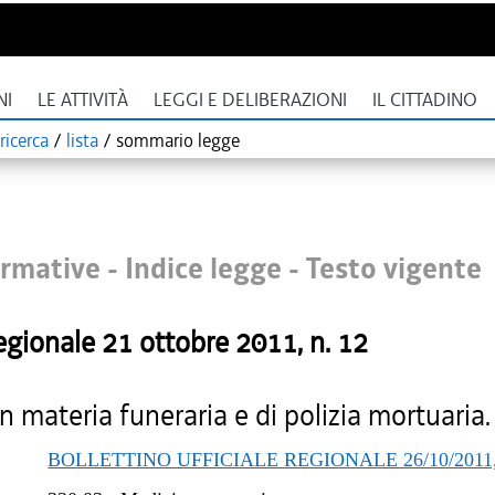
NI
LE ATTIVITÀ
LEGGI E DELIBERAZIONI
IL CITTADINO
ricerca
/
lista
/
sommario legge
rmative - Indice legge -
Testo vigente
egionale
21 ottobre 2011
, n.
12
 materia funeraria e di polizia mortuaria.
BOLLETTINO UFFICIALE REGIONALE 26/10/2011,