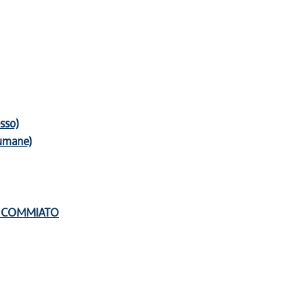
esso)
 umane)
EL COMMIATO