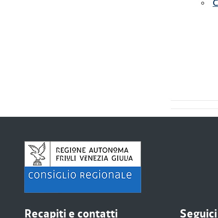
C
Recapiti e contatti
Seguici