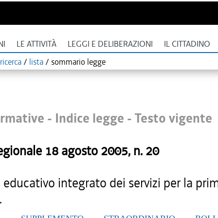
NI
LE ATTIVITÀ
LEGGI E DELIBERAZIONI
IL CITTADINO
ricerca
/
lista
/
sommario legge
rmative - Indice legge -
Testo vigente
egionale
18 agosto 2005
, n.
20
educativo integrato dei servizi per la pri
.