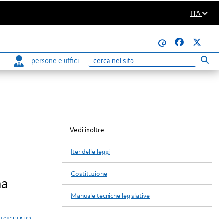
ITA
@
persone e uffici
Eseg
Ricerca
Vedi inoltre
Iter delle leggi
Costituzione
ma
Manuale tecniche legislative