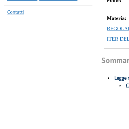
Fonte:
Contatti
Materia:
REGOLAM
ITER DE
Sommar
Legge r
C