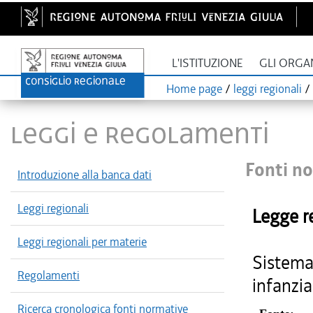
L'ISTITUZIONE
GLI ORGA
Home page
/
leggi regionali
/
LEGGI E REGOLAMENTI
Fonti no
Introduzione alla banca dati
Leggi regionali
Legge r
Leggi regionali per materie
Sistema 
Regolamenti
infanzia
Ricerca cronologica fonti normative