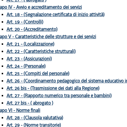
apo IV - Avvio e accreditamento dei servizi
Art. 18 - (Segnalazione certificata di inizio attività)
Art. 19 - (Controlli)
Art. 20 - (Accreditamento)
apo V - Caratteristiche delle strutture e dei servizi
Art. 21 - (Localizzazione)
Art. 22 - (Caratteristiche strutturali)
Art. 23 - (Assicurazioni)
Art. 24 - (Personale)
Art. 25 - (Compiti del personale)
Art. 26 - (Coordinamento pedagogico del sistema educativo i
Art. 26 bis - (Trasmissione dei dati alla Regione)
Art. 27 - (Rapporto numerico tra personale e bambini)
Art. 27 bis - ( abrogato )
apo VI - Norme finali
Art. 28 - (Clausola valutativa)
Art. 29 - (Norme transitorie)