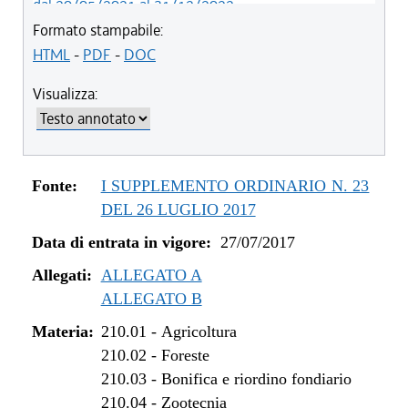
dal 20/05/2021 al 31/12/2022
dal 12/11/2020 al 19/05/2021
Formato stampabile:
dal 29/03/2018 al 11/11/2020
HTML
-
PDF
-
DOC
dal 05/01/2018 al 28/03/2018
Visualizza:
dal 01/01/2018 al 04/01/2018
dal 27/07/2017 al 31/12/2017
Fonte:
I SUPPLEMENTO ORDINARIO N. 23
DEL 26 LUGLIO 2017
Data di entrata in vigore:
27/07/2017
Allegati:
ALLEGATO A
ALLEGATO B
Materia:
210.01
-
Agricoltura
210.02
-
Foreste
210.03
-
Bonifica e riordino fondiario
210.04
-
Zootecnia