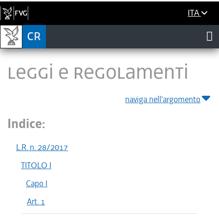
ITA
LEGGI E REGOLAMENTI
naviga nell'argomento
Indice:
L.R. n. 28/2017
TITOLO I
Capo I
Art. 1