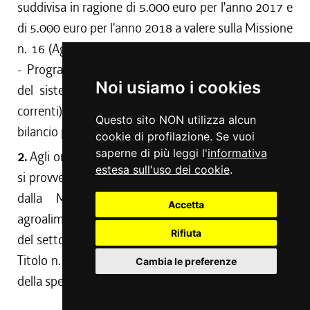
suddivisa in ragione di 5.000 euro per l'anno 2017 e
di 5.000 euro per l'anno 2018 a valere sulla Missione
n. 16 (Agricoltura, politiche agroalimentari e pesca)
- Programma n. 1 (Sviluppo del settore agricolo e
Noi usiamo i cookies
del sistema agroalimentare) - Titolo n. 1 (Spese
correnti) dello stato di previsione della spesa del
Questo sito NON utilizza alcun
bilancio per gli anni 2017-2019.
cookie di profilazione. Se vuoi
saperne di più leggi l'
informativa
2.
Agli oneri derivanti dal disposto di cui al comma 1
estesa sull'uso dei cookie
.
si provvede mediante prelevamento di pari importo
dalla Missione n. 16 (Agricoltura, politiche
Accetta
agroalimentari e pesca) - Programma n. 1 (Sviluppo
Rifiuta
del settore agricolo e del sistema agroalimentare) -
Titolo n. 1 (Spese correnti) dello stato di previsione
Cambia le preferenze
della spesa del bilancio per gli anni 2017-2019.