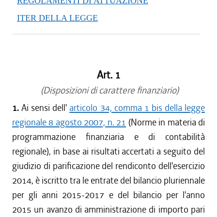
REGOLAMENTI DI ATTUAZIONE
dal 05/01/2018 al 14/02/2018
ITER DELLA LEGGE
dal 10/08/2017 al 04/01/2018
dal 27/07/2017 al 09/08/2017
dal 09/01/2017 al 26/07/2017
dal 15/12/2016 al 08/01/2017
Art. 1
dal 01/12/2016 al 14/12/2016
dal 10/11/2016 al 30/11/2016
(Disposizioni di carattere finanziario)
dal 13/08/2016 al 09/11/2016
1.
Ai sensi dell'
articolo 34, comma 1 bis della legge
dal 01/06/2016 al 12/08/2016
regionale 8 agosto 2007, n. 21
(Norme in materia di
dal 13/05/2016 al 31/05/2016
programmazione finanziaria e di contabilità
dal 13/01/2016 al 12/05/2016
regionale), in base ai risultati accertati a seguito del
dal 01/01/2016 al 12/01/2016
giudizio di parificazione del rendiconto dell'esercizio
dal 13/11/2015 al 31/12/2015
2014, è iscritto tra le entrate del bilancio pluriennale
dal 22/10/2015 al 12/11/2015
dal 11/08/2015 al 21/10/2015
per gli anni 2015-2017 e del bilancio per l'anno
2015 un avanzo di amministrazione di importo pari