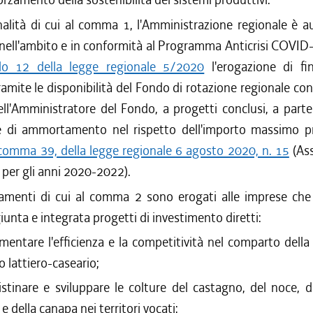
inalità di cui al comma 1, l'Amministrazione regionale è a
nell'ambito e in conformità al Programma Anticrisi COVID-
olo 12 della legge regionale 5/2020
l'erogazione di fi
ramite le disponibilità del Fondo di rotazione regionale con 
ll'Amministratore del Fondo, a progetti conclusi, a parte
e di ammortamento nel rispetto dell'importo massimo pre
 comma 39, della legge regionale 6 agosto 2020, n. 15
(As
o per gli anni 2020-2022).
iamenti di cui al comma 2 sono erogati alle imprese che
unta e integrata progetti di investimento diretti:
entare l'efficienza e la competitività nel comparto della
 lattiero-caseario;
ristinare e sviluppare le colture del castagno, del noce, d
o e della canapa nei territori vocati;