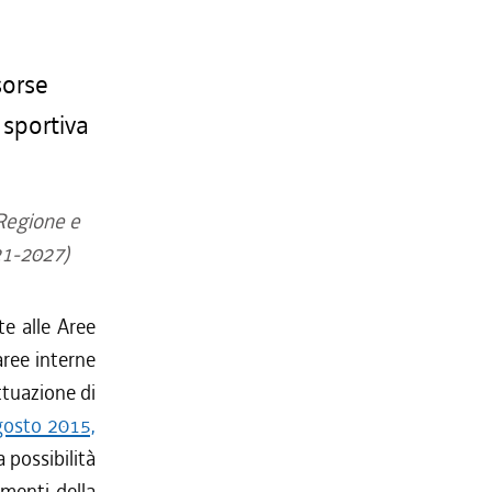
sorse
 sportiva
 Regione e
21-2027)
te alle Aree
aree interne
ttuazione di
agosto 2015,
 possibilità
amenti della