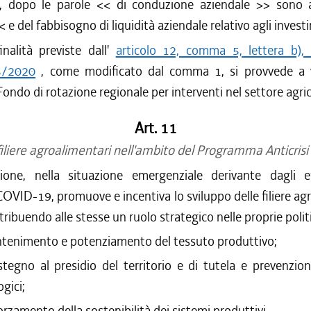
, dopo le parole <<
di conduzione aziendale
>> sono a
<<
e del fabbisogno di liquidità aziendale relativo agli invest
inalità previste dall'
articolo 12, comma 5, lettera b), 
5/2020
, come modificato dal comma 1, si provvede a v
 Fondo di rotazione regionale per interventi nel settore agric
Art. 11
 filiere agroalimentari nell'ambito del Programma Anticri
one, nella situazione emergenziale derivante dagli ef
VID-19, promuove e incentiva lo sviluppo delle filiere ag
ttribuendo alle stesse un ruolo strategico nelle proprie polit
ntenimento e potenziamento del tessuto produttivo;
stegno al presidio del territorio e di tutela e prevenzion
gici;
forzamento della sostenibilità dei sistemi produttivi.