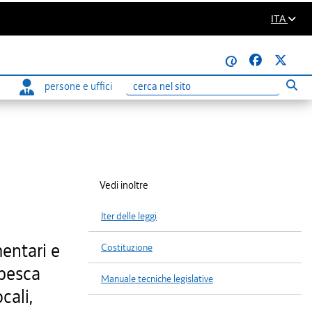
ITA
@
persone e uffici
Eseg
Ricerca
Vedi inoltre
Iter delle leggi
mentari e
Costituzione
 pesca
Manuale tecniche legislative
cali,