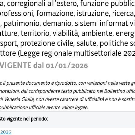
a, corregionali all’estero, funzione pubblic
professioni, formazione, istruzione, ricerca
, patrimonio, demanio, sistemi informativi
utture, territorio, viabilità, ambiente, energ
 sport, protezione civile, salute, politiche s
ttore (Legge regionale multisettoriale 202
VIGENTE dal 01/01/2026
e:
Il presente documento è riprodotto, con variazioni nella veste gr
notazioni, dal corrispondente testo pubblicato nel Bollettino uffic
i Venezia Giulia, non riveste carattere di ufficialità e non è sostit
ubblicazione ufficiale avente valore legale.
esto vigente nel periodo:
/2026