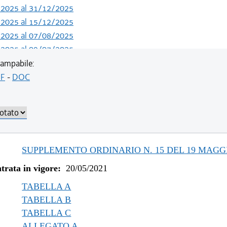
/2025 al 31/12/2025
/2025 al 15/12/2025
/2025 al 07/08/2025
/2025 al 09/07/2025
/2024 al 04/06/2025
ampabile:
/2023 al 13/05/2024
F
-
DOC
/2023 al 11/08/2023
/2022 al 31/12/2022
/2022 al 03/08/2022
/2022 al 13/06/2022
/2021 al 31/12/2021
SUPPLEMENTO ORDINARIO N. 15 DEL 19 MAGGI
/2021 al 09/12/2021
trata in vigore:
20/05/2021
/2021 al 05/11/2021
/2021 al 11/08/2021
TABELLA A
TABELLA B
TABELLA C
ALLEGATO A