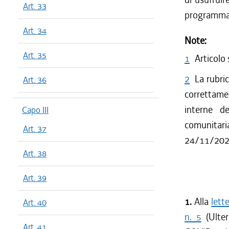
Art. 33
programmaz
Art. 34
Note:
Art. 35
1
Articolo
2
La rubric
Art. 36
correttamen
interne d
Capo III
comunitaria
Art. 37
24/11/2021
Art. 38
Art. 39
1.
Alla
lett
Art. 40
n. 5
(Ulter
Art. 41