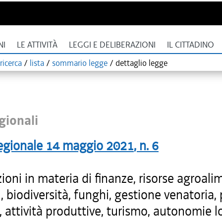
NI
LE ATTIVITÀ
LEGGI E DELIBERAZIONI
IL CITTADINO
ricerca
/
lista
/
sommario legge
/
dettaglio legge
gionali
egionale
14 maggio 2021
, n.
6
ioni in materia di finanze, risorse agroali
i, biodiversità, funghi, gestione venatoria,
, attività produttive, turismo, autonomie lo