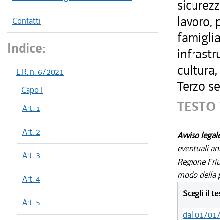
sicurezz
lavoro, 
Contatti
famiglia
Indice:
infrastr
cultura,
L.R. n. 6/2021
Terzo se
Capo I
TESTO 
Art. 1
Art. 2
Avviso legal
eventuali an
Art. 3
Regione Friul
modo della p
Art. 4
Scegli il t
Art. 5
dal 01/01