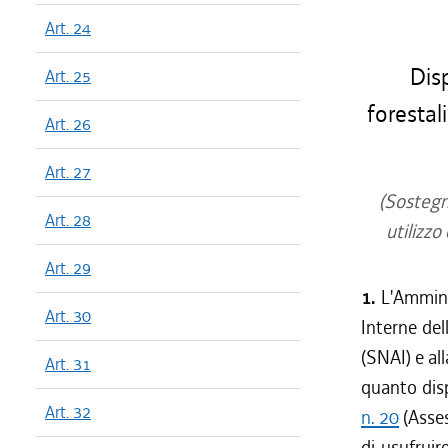
Art. 24
Disp
Art. 25
forestal
Art. 26
Art. 27
(Sostegno
Art. 28
utilizz
Art. 29
1.
L'Ammini
Art. 30
Interne del
(SNAI) e al
Art. 31
quanto dis
Art. 32
n. 20
(Asses
di usufruir