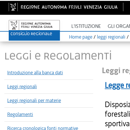
L'ISTITUZIONE
GLI ORGA
Home page
/
leggi regionali
/
LEGGI E REGOLAMENTI
Leggi re
Introduzione alla banca dati
Legge r
Leggi regionali
Leggi regionali per materie
Disposiz
forestal
Regolamenti
sportiva
Ricerca cronologica fonti normative