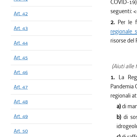
COVID-19)
seguenti: 
Art. 42
2.
Per le f
Art. 43
regionale 
risorse del
Art. 44
Art. 45
(Aiuti alle
Art. 46
1.
La Regi
Pandemia CO
Art. 47
regionali a
Art. 48
a)
di ma
Art. 49
b)
di so
idrogeolo
Art. 50
c)
di raf