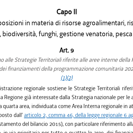
Capo II
osizioni in materia di risorse agroalimentari, ri
i, biodiversità, funghi, gestione venatoria, pesca
Art. 9
 alle Strategie Territoriali riferite alle aree interne della
o dei finanziamenti della programmazione comunitaria 20
(1)
(2)
strazione regionale sostiene le Strategie Territoriali riferi
la Regione già interessate dalla Strategia nazionale per le 
la quarta area, individuata come Area Interna regionale in a
posto dall'
articolo 2, comma 46, della legge regionale 6 
tamento del bilancio 2015), con particolare riferimento alla
e, in via prioritaria per tutte e quattro le aree, dei finanzi