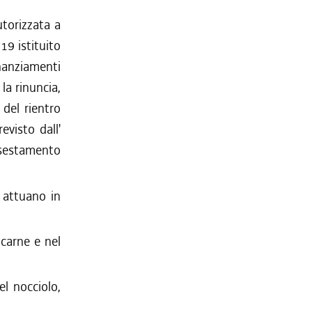
utorizzata a
19 istituito
nanziamenti
la rinuncia,
 del rientro
visto dall'
sestamento
 attuano in
 carne e nel
el nocciolo,