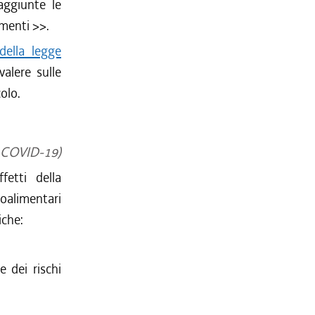
ggiunte le
imenti
>>.
della legge
alere sulle
olo.
si COVID-19)
fetti della
roalimentari
iche:
e dei rischi