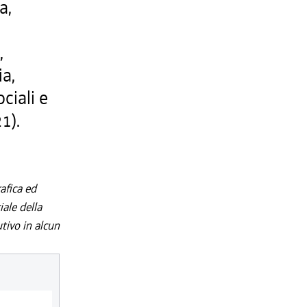
a,
,
,
ia,
ociali e
1).
afica ed
iale della
utivo in alcun