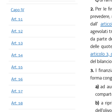
2.
Per le f
Capo IV
prevedere, 
Art. 51
dall'
artic
Art. 52
agevolati t
da parte de
Art. 53
delle quot
articolo 3,
Art. 54
del bilanci
Art. 55
3.
I finanz
forma congi
Art. 56
a)
ad aum
Art. 57
comparto
b)
a rip
Art. 58
dell'oliv