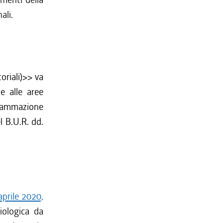
ali.
oriali)>> va
te alle aree
rammazione
l B.U.R. dd.
aprile 2020,
iologica da