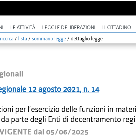
NI
LE ATTIVITÀ
LEGGI E DELIBERAZIONI
IL CITTADINO
ricerca
/
lista
/
sommario legge
/
dettaglio legge
gionali
egionale
12 agosto 2021
, n.
14
ioni per l’esercizio delle funzioni in mater
à da parte degli Enti di decentramento reg
VIGENTE dal 05/06/2025