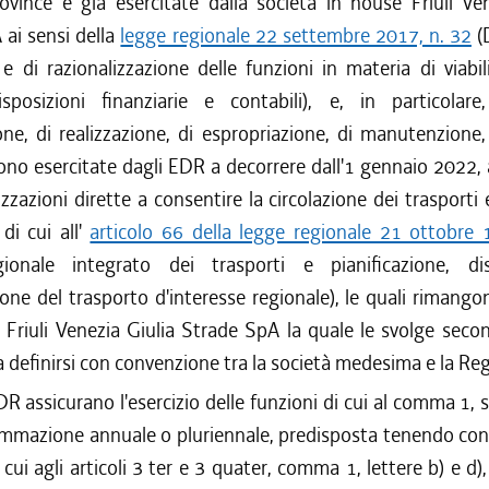
ovince e già esercitate dalla società in house Friuli Ve
ai sensi della
legge regionale 22 settembre 2017, n. 32
(D
 e di razionalizzazione delle funzioni in materia di viabi
disposizioni finanziarie e contabili), e, in particolare
ne, di realizzazione, di espropriazione, di manutenzione
sono esercitate dagli EDR a decorrere dall'1 gennaio 2022,
izzazioni dirette a consentire la circolazione dei trasporti e
 di cui all'
articolo 66 della legge regionale 21 ottobre 
ionale integrato dei trasporti e pianificazione, di
one del trasporto d'interesse regionale), le quali rimang
à Friuli Venezia Giulia Strade SpA la quale le svolge secon
 definirsi con convenzione tra la società medesima e la Re
DR assicurano l'esercizio delle funzioni di cui al comma 1, s
mmazione annuale o pluriennale, predisposta tenendo cont
 cui agli articoli 3 ter e 3 quater, comma 1, lettere b) e d)