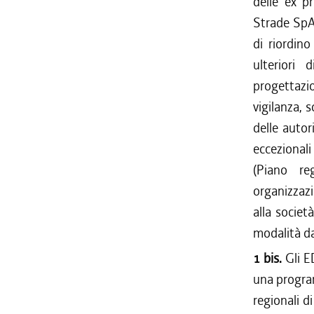
delle ex pr
Strade SpA 
di riordino
ulteriori 
progettazio
vigilanza, 
delle autor
eccezionali
(Piano reg
organizzazi
alla societ
modalità da
1 bis.
Gli E
una progra
regionali di