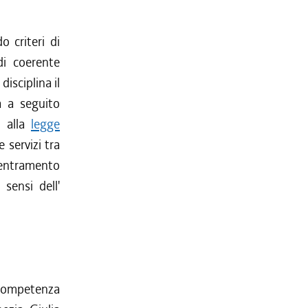
o criteri di
di coerente
disciplina il
tà a seguito
i alla
legge
 servizi tra
ecentramento
 sensi dell'
di competenza