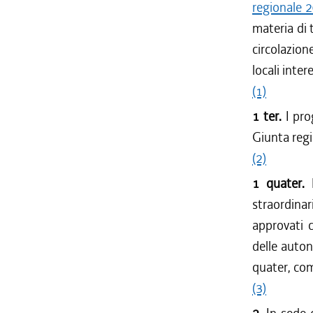
regionale 
materia di 
circolazion
locali inter
(1)
1 ter.
I pr
Giunta regi
(2)
1 quater.
straordina
approvati c
delle autono
quater, com
(3)