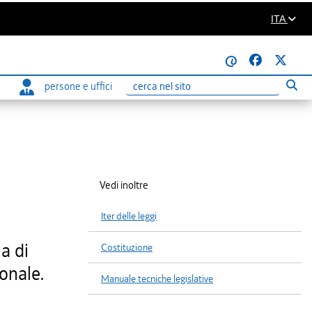
ITA
@
persone e uffici
Eseg
Ricerca
Vedi inoltre
Iter delle leggi
ia di
Costituzione
ionale.
Manuale tecniche legislative