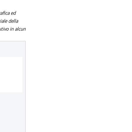
afica ed
iale della
utivo in alcun