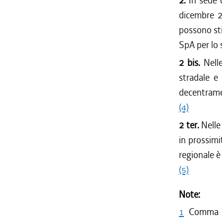
2.
In sede 
dicembre 20
possono sti
SpA per lo 
2 bis.
Nell
stradale e
decentramen
(4)
2 ter.
Nelle
in prossimi
regionale è
(5)
Note:
1
Comma 1 