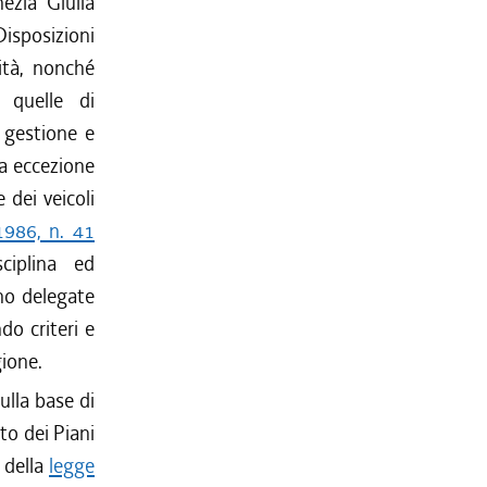
nezia Giulia
isposizioni
lità, nonché
, quelle di
, gestione e
 a eccezione
 dei veicoli
1986, n. 41
sciplina ed
ono delegate
do criteri e
gione.
ulla base di
o dei Piani
, della
legge