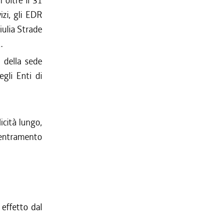
oltre il 31
izi, gli EDR
iulia Strade
.
o della sede
gli Enti di
licità lungo,
ecentramento
effetto dal