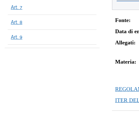
Art. 7
Fonte:
Art. 8
Data di en
Art. 9
Allegati:
Materia:
REGOLAM
ITER DE