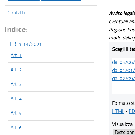
Contatti
Avviso legal
eventuali an
Indice:
Regione Friul
modo della p
L.R. n. 14/2021
Scegli il t
Art. 1
dal 05/06
Art. 2
dal 01/01
dal 02/09
Art. 3
Art. 4
Formato st
HTML
-
PD
Art. 5
Visualizza:
Art. 6