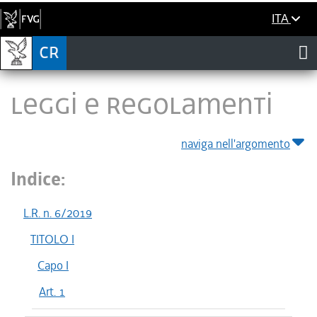
ITA
LEGGI E REGOLAMENTI
naviga nell'argomento
Indice:
L.R. n. 6/2019
TITOLO I
Capo I
Art. 1