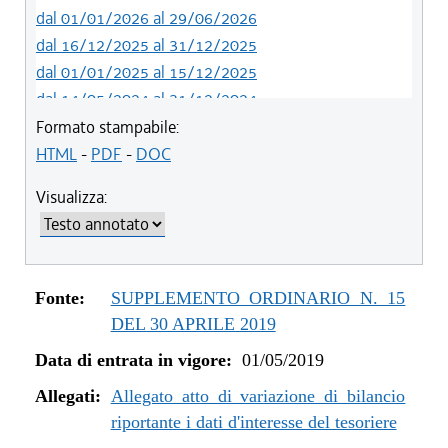
dal 01/01/2026 al 29/06/2026
dal 16/12/2025 al 31/12/2025
dal 01/01/2025 al 15/12/2025
dal 14/05/2024 al 31/12/2024
dal 12/08/2023 al 13/05/2024
Formato stampabile:
dal 05/08/2022 al 11/08/2023
HTML
-
PDF
-
DOC
dal 06/11/2021 al 04/08/2022
Visualizza:
dal 12/08/2021 al 05/11/2021
dal 26/02/2021 al 11/08/2021
dal 02/07/2020 al 25/02/2021
dal 01/01/2020 al 01/07/2020
Fonte:
SUPPLEMENTO ORDINARIO N. 15
dal 07/11/2019 al 31/12/2019
DEL 30 APRILE 2019
dal 11/07/2019 al 06/11/2019
Data di entrata in vigore:
01/05/2019
dal 01/05/2019 al 10/07/2019
Allegati:
Allegato atto di variazione di bilancio
riportante i dati d'interesse del tesoriere