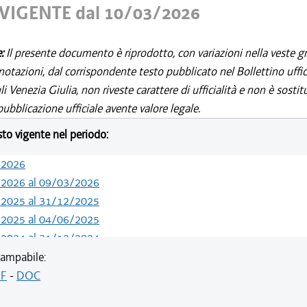
VIGENTE dal 10/03/2026
e:
Il presente documento è riprodotto, con variazioni nella veste gr
notazioni, dal corrispondente testo pubblicato nel Bollettino uffic
i Venezia Giulia, non riveste carattere di ufficialità e non è sostit
ubblicazione ufficiale avente valore legale.
esto vigente nel periodo:
/2026
/2026 al 09/03/2026
/2025 al 31/12/2025
/2025 al 04/06/2025
/2024 al 31/12/2024
/2023 al 28/06/2024
ampabile:
/2021 al 22/02/2023
F
-
DOC
/2021 al 11/08/2021