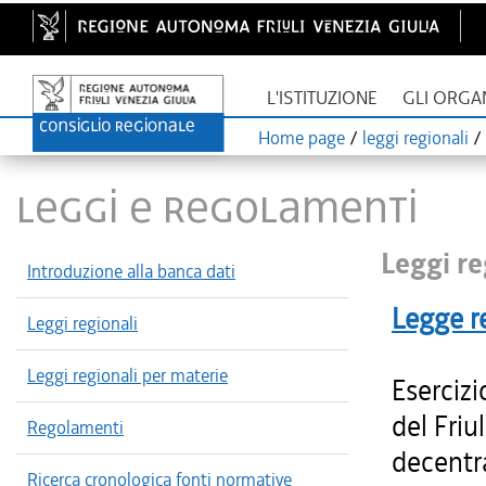
L'ISTITUZIONE
GLI ORGA
Home page
/
leggi regionali
/
LEGGI E REGOLAMENTI
Leggi re
Introduzione alla banca dati
Legge r
Leggi regionali
Leggi regionali per materie
Esercizi
del Friu
Regolamenti
decentr
Ricerca cronologica fonti normative