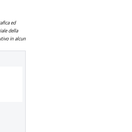
afica ed
iale della
utivo in alcun