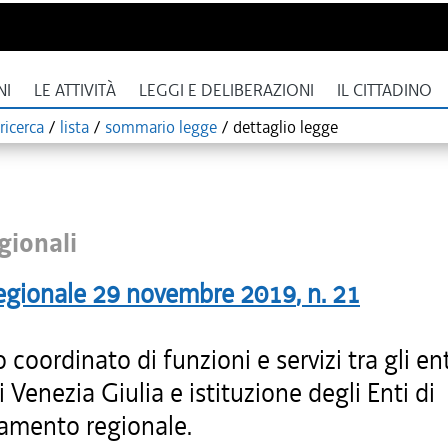
NI
LE ATTIVITÀ
LEGGI E DELIBERAZIONI
IL CITTADINO
ricerca
/
lista
/
sommario legge
/
dettaglio legge
gionali
egionale
29 novembre 2019
, n.
21
o coordinato di funzioni e servizi tra gli ent
li Venezia Giulia e istituzione degli Enti di
amento regionale.