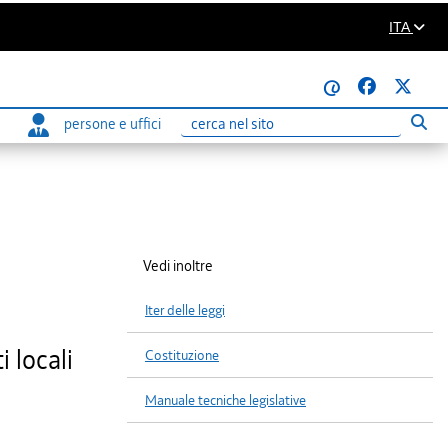
ITA
@
persone e uffici
Eseg
Ricerca
Vedi inoltre
Iter delle leggi
i locali
Costituzione
Manuale tecniche legislative