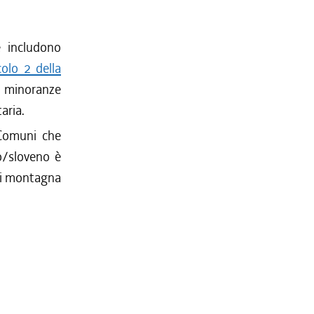
e includono
colo 2 della
e minoranze
aria.
Comuni che
o/sloveno è
 di montagna