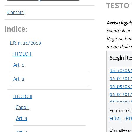
TESTO 
Contatti
Avviso legal
Indice:
eventuali an
Regione Friul
L.R. n. 21/2019
modo della p
TITOLO I
Scegli il t
Art. 1
dal 10/03
dal 01/01
Art. 2
dal 05/06
dal 01/01
TITOLO II
dal 29/06
Capo I
dal 23/02
Formato st
Art. 3
dal 12/08
HTML
-
PD
dal 01/01
Visualizza: