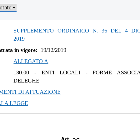
/2020 al 31/12/2020
/2020 al 28/10/2020
/2020 al 10/08/2020
/2020 al 18/12/2019
SUPPLEMENTO ORDINARIO N. 36 DEL 4 DI
/2019 al 20/05/2020
2019
trata in vigore:
19/12/2019
ALLEGATO A
130.00
-
ENTI LOCALI - FORME ASSOCIA
DELEGHE
ENTI DI ATTUAZIONE
LLA LEGGE