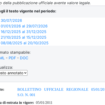
 della pubblicazione ufficiale avente valore legale.
gli il testo vigente nel periodo:
l 30/07/2026
 01/01/2026 al 29/07/2026
 16/12/2025 al 31/12/2025
 21/10/2025 al 15/12/2025
 08/08/2025 al 20/10/2025
l 05/06/2025 al 07/08/2025
mato stampabile:
 01/01/2025 al 04/06/2025
ML
-
PDF
-
DOC
 01/01/2024 al 31/12/2024
 12/08/2023 al 31/12/2023
ualizza:
 07/03/2023 al 11/08/2023
 01/01/2023 al 06/03/2023
 01/01/2022 al 31/12/2022
 16/12/2021 al 31/12/2021
te:
BOLLETTINO UFFICIALE REGIONALE 05/01/201
 20/05/2021 al 15/12/2021
S.O. N. 001
 27/04/2021 al 19/05/2021
a di entrata in vigore:
05/01/2011
 01/01/2021 al 26/04/2021