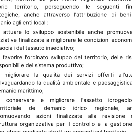
 08/12/2011 al 31/12/2011
prio territorio, perseguendo le seguenti fina
 25/08/2011 al 07/12/2011
ategiche, anche attraverso l'attribuzione di beni
 09/06/2011 al 24/08/2011
nio agli enti locali:
 07/04/2011 al 08/06/2011
)
attuare lo sviluppo sostenibile anche promuov
 05/01/2011 al 06/04/2011
iziative finalizzate a migliorare le condizioni econo
sociali del tessuto insediativo;
)
favorire l'ordinato sviluppo del territorio, delle ri
sponibili e del sistema produttivo;
)
migliorare la qualità dei servizi offerti all'ut
alvaguardando la qualità ambientale e paesaggistic
emanio marittimo;
d)
conservare e migliorare l'assetto idrogeolo
erritoriale del demanio idrico regionale, a
romuovendo azioni finalizzate alla revisione d
ruttura organizzativa per il controllo e la gestion
ni stessi mediante strutture operanti sul territorio.