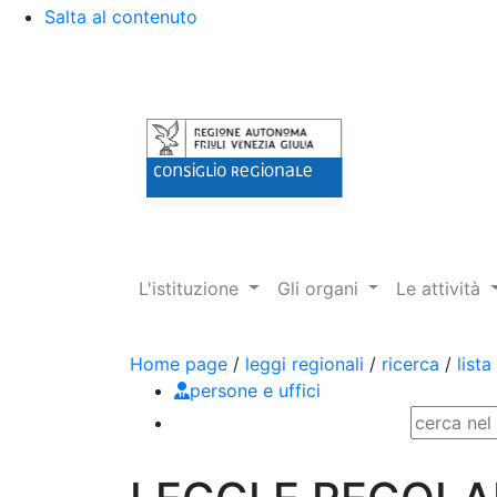
Salta al contenuto
L'istituzione
Gli organi
Le attività
persone e uffici
Cerca nel sito
Home page
/
leggi regionali
/
ricerca
/
lista
Esegui ricerca
persone e uffici
Ricerca