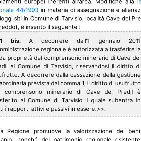
lamenti europei inerenti all'area. Modifiche alla
l
 04/12/2014 al 31/12/2014
ionale 44/1993
in materia di assegnazione e alienaz
 01/09/2014 al 03/12/2014
 03/07/2014 al 31/08/2014
lloggi siti in Comune di Tarvisio, località Cave del Pre
 11/04/2014 al 02/07/2014
reddo), è inserito il seguente :
 03/04/2014 al 10/04/2014
 20/02/2014 al 02/04/2014
<1 bis.
A decorrere dall'1 gennaio 2011
 01/01/2014 al 19/02/2014
mministrazione regionale è autorizzata a trasferire la
 12/12/2013 al 31/12/2013
da proprietà del comprensorio minerario di Cave del
 24/10/2013 al 11/12/2013
edil al Comune di Tarvisio, riservandosi il diritto di
 14/08/2013 al 23/10/2013
ufrutto. A decorrere dalla cessazione della gestione
 01/08/2013 al 13/08/2013
aordinaria prevista dal comma 1, il diritto di usufrutto
 11/04/2013 al 31/07/2013
l comprensorio minerario di Cave del Predil è
 01/01/2013 al 10/04/2013
asferito al Comune di Tarvisio il quale subentra in
 29/12/2012 al 31/12/2012
 28/07/2012 al 28/12/2012
ti i rapporti attivi e passivi in essere.>>.
 24/05/2012 al 27/07/2012
 04/05/2012 al 23/05/2012
 15/03/2012 al 03/05/2012
La Regione promuove la valorizzazione dei beni
 01/01/2012 al 14/03/2012
anio, nonché del patrimonio regionale esistente