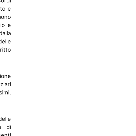
cordi
ato e
 sono
nio e
dalla
elle
ritto
ione
iari
simi,
delle
a di
enti