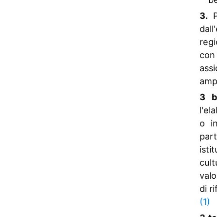
3.
dal
regi
con 
ass
ampi
3 b
l'el
o in
part
isti
cult
valo
di r
(1)