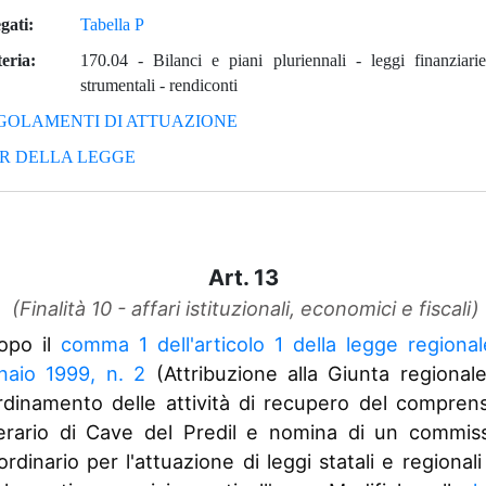
 02/07/2020 al 31/12/2020
gati:
Tabella P
 07/11/2019 al 01/07/2020
eria:
170.04
-
Bilanci e piani pluriennali - leggi finanziari
 11/07/2019 al 06/11/2019
strumentali - rendiconti
 01/01/2019 al 10/07/2019
GOLAMENTI DI ATTUAZIONE
 16/08/2018 al 31/12/2018
 15/02/2018 al 15/08/2018
ER DELLA LEGGE
 01/01/2018 al 14/02/2018
 06/07/2017 al 31/12/2017
 01/06/2017 al 05/07/2017
 01/01/2017 al 31/05/2017
Art. 13
 13/08/2016 al 31/12/2016
(Finalità 10 - affari istituzionali, economici e fiscali)
 01/06/2016 al 12/08/2016
 17/03/2016 al 31/05/2016
opo il
comma 1 dell'articolo 1 della legge regiona
 01/01/2016 al 16/03/2016
naio 1999, n. 2
(Attribuzione alla Giunta regional
 06/08/2015 al 31/12/2015
rdinamento delle attività di recupero del comprens
 23/07/2015 al 05/08/2015
erario di Cave del Predil e nomina di un commiss
 21/05/2015 al 22/07/2015
ordinario per l'attuazione di leggi statali e regionali
 01/01/2015 al 20/05/2015