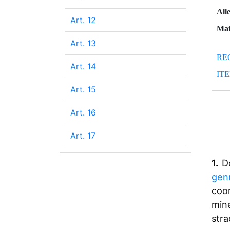
dal
Alle
Art. 12
dal
Mat
dal
Art. 13
dal
RE
dal
Art. 14
dal
IT
dal
Art. 15
dal
dal
Art. 16
dal
dal
Art. 17
dal
dal
1.
D
dal
gen
dal
coo
dal
min
dal
stra
dal