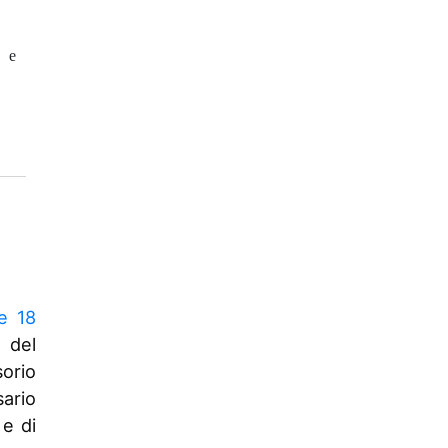
e e
le 18
e del
orio
ario
 e di