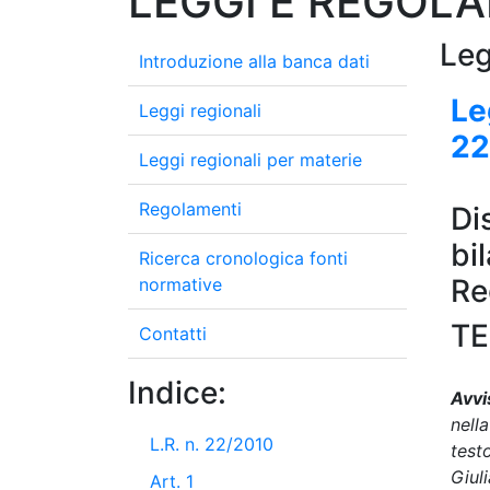
LEGGI E REGOL
Leg
Introduzione alla banca dati
Le
Leggi regionali
22
Leggi regionali per materie
Regolamenti
Di
bi
Ricerca cronologica fonti
Re
normative
TE
Contatti
Indice:
Avvi
nell
L.R. n. 22/2010
test
Giuli
Art. 1