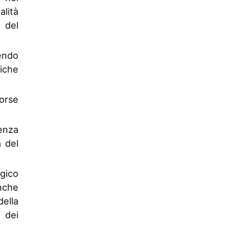
lità
 del
endo
miche
sorse
enza
a del
gico
nche
ella
e dei