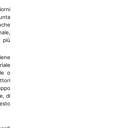
orni
unta
anche
nale,
 più
iene
riale
ale o
ttori
luppo
e, di
testo