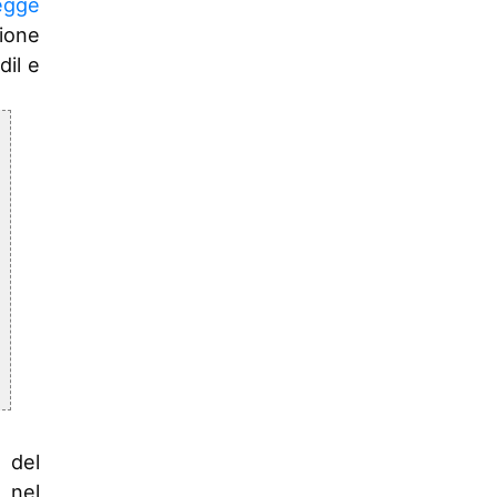
egge
ione
dil e
 del
 nel