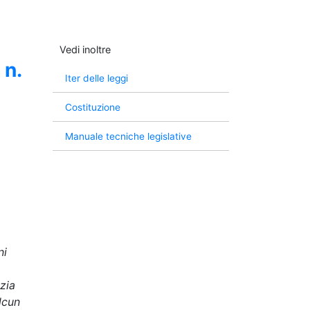
Vedi inoltre
, n.
Iter delle leggi
Costituzione
Manuale tecniche legislative
a
ni
ezia
alcun