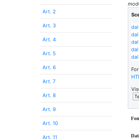
modo
Art. 2
Sce
Art. 3
da
dal
Art. 4
dal
dal
Art. 5
dal
da
Art. 6
For
dal
HT
dal
Art. 7
dal
Vis
dal
Art. 8
dal
dal
Art. 9
dal
Fon
Art. 10
dal
dal
Dat
Art. 11
dal