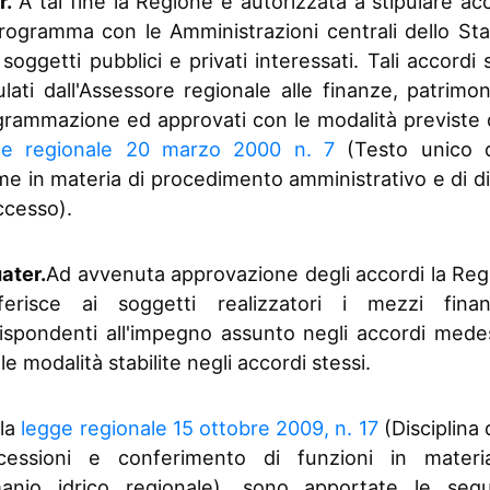
r.
A tal fine la Regione è autorizzata a stipulare ac
rogramma con le Amministrazioni centrali dello St
i soggetti pubblici e privati interessati. Tali accordi
ulati dall'Assessore regionale alle finanze, patrimo
rammazione ed approvati con le modalità previste 
ge regionale 20 marzo 2000 n. 7
(Testo unico d
e in materia di procedimento amministrativo e di di
ccesso).
ater.
Ad avvenuta approvazione degli accordi la Reg
sferisce ai soggetti realizzatori i mezzi finanz
ispondenti all'impegno assunto negli accordi mede
le modalità stabilite negli accordi stessi.
lla
legge regionale 15 ottobre 2009, n. 17
(Disciplina 
cessioni e conferimento di funzioni in materi
anio idrico regionale), sono apportate le segu