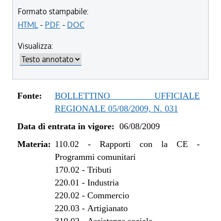
dal 23/06/2011 al 02/05/2012
Formato stampabile:
dal 07/04/2011 al 22/06/2011
HTML
-
PDF
-
DOC
dal 01/01/2011 al 06/04/2011
Visualizza:
dal 28/10/2010 al 31/12/2010
dal 08/07/2010 al 27/10/2010
dal 01/01/2010 al 07/07/2010
dal 06/08/2009 al 31/12/2009
Fonte:
BOLLETTINO UFFICIALE
REGIONALE 05/08/2009, N. 031
Data di entrata in vigore:
06/08/2009
Materia:
110.02
-
Rapporti con la CE -
Programmi comunitari
170.02
-
Tributi
220.01
-
Industria
220.02
-
Commercio
220.03
-
Artigianato