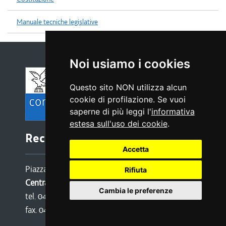
Manuale tecniche legislative
Noi usiamo i cookies
Questo sito NON utilizza alcun
cookie di profilazione. Se vuoi
saperne di più leggi l'
informativa
estesa sull'uso dei cookie
.
Recapiti e contatti
Accetta
Piazza Oberdan 6, 34133 TRIESTE
Rifiuta
Centralino:
Cambia le preferenze
tel. 040 3771111
fax. 040 3773190