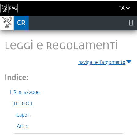
ITA
LEGGI E REGOLAMENTI
naviga nell'argomento
Indice:
L.R. n. 6/2006
TITOLO I
Capo I
Art. 1