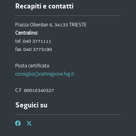
Recapiti e contatti
Piazza Oberdan 6, 34133 TRIESTE
Centralino:
tel. 040 3771111
fax. 040 3773190
Posta certificata:
consiglio@certregione.fvg.it
C.F. 80016340327
Seguici su