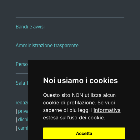
Bandi e avvisi
Amministrazione trasparente
Persone e Uffici
Noi usiamo i cookies
Sala Tiziano Tessitori
Questo sito NON utilizza alcun
redazione web
|
note legali
|
glossario
cookie di profilazione. Se vuoi
saperne di più leggi l'
informativa
|
privacy
|
social media policy
estesa sull'uso dei cookie
.
|
dichiarazione di accessibilità
|
feedback
|
cambio preferenze cookie
Accetta