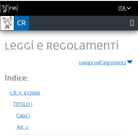
ITA
LEGGI E REGOLAMENTI
naviga nell'argomento
Indice:
L.R. n. 6/2006
TITOLO I
Capo I
Art. 1