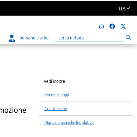
ITA
@
persone e uffici
Eseg
Ricerca
Vedi inoltre
Iter delle leggi
romozione
Costituzione
Manuale tecniche legislative