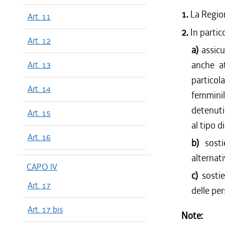
1.
La Regio
Art. 11
2.
In partic
Art. 12
a)
assicu
anche at
Art. 13
particol
Art. 14
femminil
detenuti
Art. 15
al tipo 
Art. 16
b)
sost
alternati
CAPO IV
c)
sosti
Art. 17
delle pe
Art. 17 bis
Note: