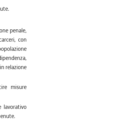
ute.
ione penale,
carceri, con
popolazione
dipendenza,
in relazione
tire misure
e lavorativo
tenute.