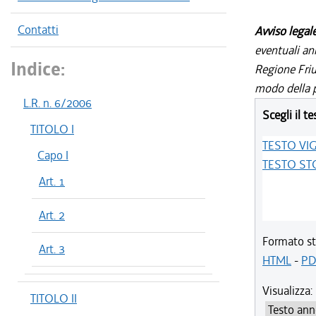
Contatti
Avviso legal
eventuali an
Indice:
Regione Friul
modo della p
L.R. n. 6/2006
Scegli il te
TITOLO I
TESTO VI
Capo I
TESTO ST
Art. 1
Art. 2
Formato st
Art. 3
HTML
-
PD
Visualizza:
TITOLO II