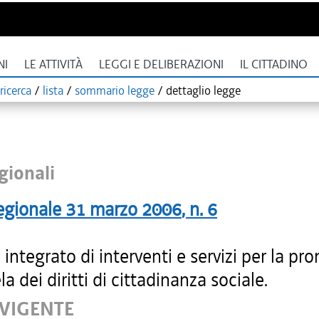
NI
LE ATTIVITÀ
LEGGI E DELIBERAZIONI
IL CITTADINO
ricerca
/
lista
/
sommario legge
/
dettaglio legge
gionali
egionale
31 marzo 2006
, n.
6
integrato di interventi e servizi per la p
la dei diritti di cittadinanza sociale.
 VIGENTE