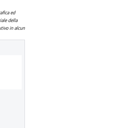
afica ed
iale della
utivo in alcun