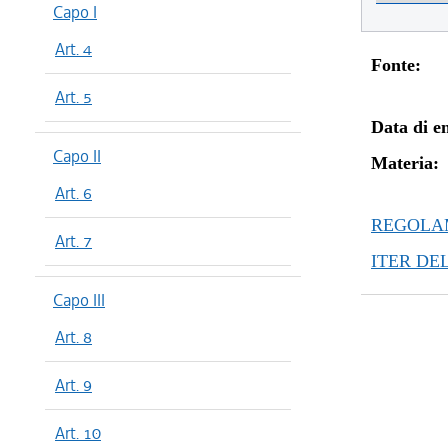
Capo I
Art. 4
Fonte:
Art. 5
Data di en
Capo II
Materia:
Art. 6
REGOLAM
Art. 7
ITER DE
Capo III
Art. 8
Art. 9
Art. 10