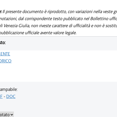
e:
Il presente documento è riprodotto, con variazioni nella veste gr
notazioni, dal corrispondente testo pubblicato nel Bollettino uffic
i Venezia Giulia, non riveste carattere di ufficialità e non è sostit
ubblicazione ufficiale avente valore legale.
sto:
GENTE
ORICO
ampabile:
F
-
DOC