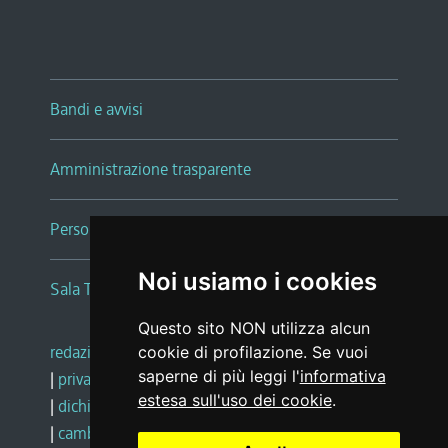
Bandi e avvisi
Amministrazione trasparente
Persone e Uffici
Noi usiamo i cookies
Sala Tiziano Tessitori
Questo sito NON utilizza alcun
redazione web
|
note legali
|
glossario
cookie di profilazione. Se vuoi
saperne di più leggi l'
informativa
|
privacy
|
social media policy
estesa sull'uso dei cookie
.
|
dichiarazione di accessibilità
|
feedback
|
cambio preferenze cookie