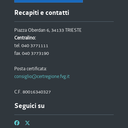
Recapiti e contatti
Piazza Oberdan 6, 34133 TRIESTE
Centralino:
tel. 040 3771111
fax. 040 3773190
Posta certificata:
consiglio@certregione.fvg.it
C.F. 80016340327
Seguici su