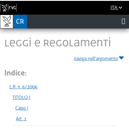
ITA
LEGGI E REGOLAMENTI
naviga nell'argomento
Indice:
L.R. n. 6/2006
TITOLO I
Capo I
Art. 1