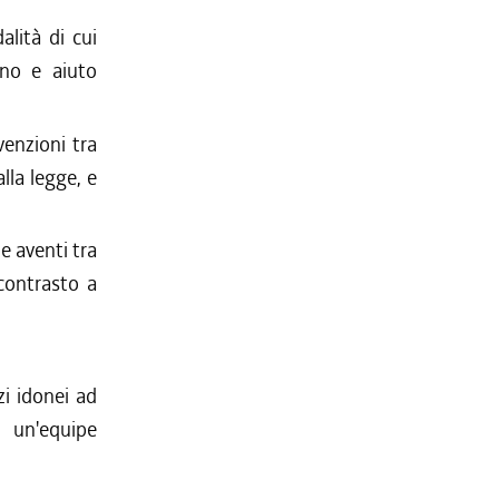
alità di cui
gno e aiuto
venzioni tra
alla legge, e
e aventi tra
 contrasto a
zi idonei ad
 un'equipe