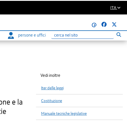
ITA
@
persone e uffici
Eseg
Ricerca
Vedi inoltre
Iter delle leggi
one e la
Costituzione
tie
Manuale tecniche legislative