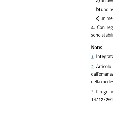
a)
un avv
b)
uno ps
c)
un med
4.
Con reg
sono stabili
Note:
1
Integrata
2
Articol
dall'emanaz
della mede
3
Il regol
14/12/2017