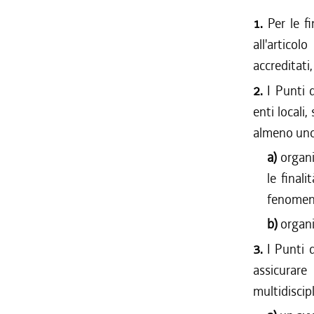
1.
Per le f
all'artico
accreditati
2.
I Punti 
enti locali,
almeno uno 
a)
organi
le final
fenomeni
b)
organi
3.
I Punti 
assicurar
multidiscipl