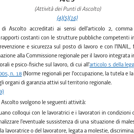
(Attività dei Punti di Ascolto)
(4)
(5)
(16)
di Ascolto accreditati ai sensi dell'articolo 2, comm
apporti costanti con le strutture pubbliche competenti i
prevenzione e sicurezza sul posto di lavoro e con l'INAIL, 
mazione alla Commissione regionale per il lavoro integrata i
ali e psico-fisiche sul lavoro, di cui all'
articolo 5 della leg
005, n. 18
(Norme regionali per l'occupazione, la tutela e la
gli organi di garanzia attivi sul territorio regionale.
9)
i Ascolto svolgono le seguenti attività:
uano colloqui con le lavoratrici e i lavoratori in condizioni 
analizzare l'eventuale sussistenza di una situazione di male
lla lavoratrice o del lavoratore, legata a molestie, discrimina