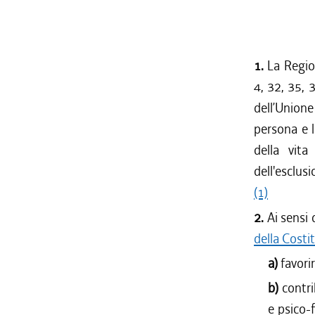
1.
La Region
4, 32, 35, 
dell’Unione 
persona e l
della vita
dell'esclusi
(1)
2.
Ai sensi 
della Costi
a)
favori
b)
contr
e psico-