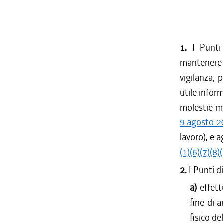
1.
I Punti 
mantenere r
vigilanza, 
utile infor
molestie mor
9 agosto 2
lavoro), e a
(1)
(6)
(7)
(8)
(
2.
I Punti d
a)
effett
fine di 
fisico de