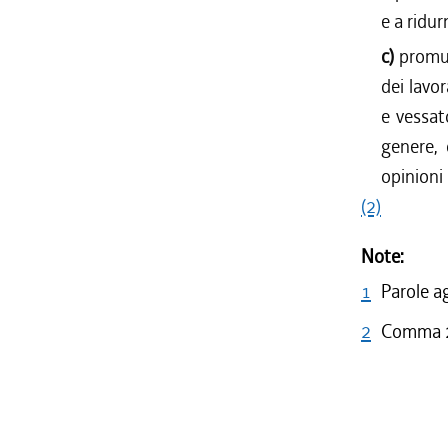
e a ridur
c)
promuo
dei lavo
e vessat
genere, 
opinioni 
(2)
Note:
1
Parole a
2
Comma 2 