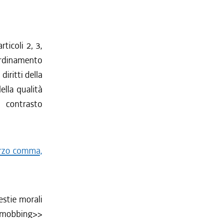
ticoli 2, 3,
’ordinamento
diritti della
ella qualità
l contrasto
erzo comma,
estie morali
 <<mobbing>>