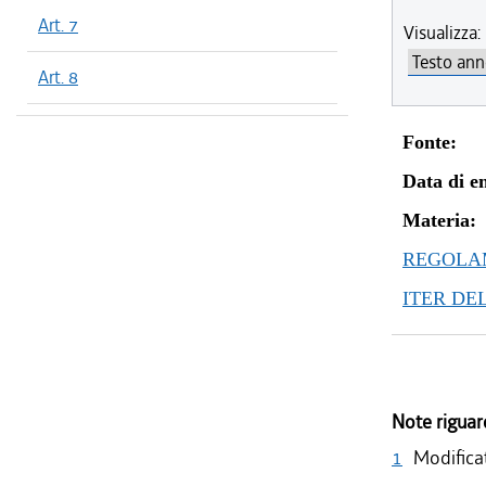
Art. 7
Visualizza:
Art. 8
Fonte:
Data di en
Materia:
REGOLAM
ITER DE
Note riguar
1
Modificat