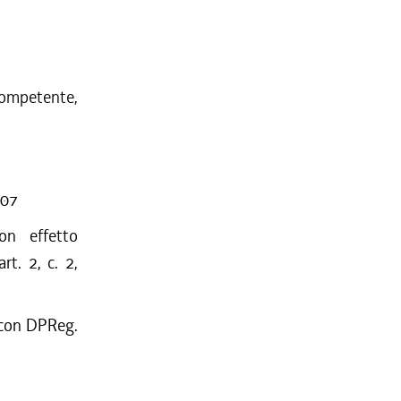
competente,
007
on effetto
rt. 2, c. 2,
o con DPReg.