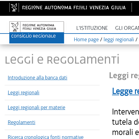
L'ISTITUZIONE
GLI ORGA
Home page
/
leggi regionali
/
LEGGI E REGOLAMENTI
Leggi re
Introduzione alla banca dati
Legge r
Leggi regionali
Leggi regionali per materie
Interven
tutela d
Regolamenti
morali e
Ricerca cronologica fonti normative