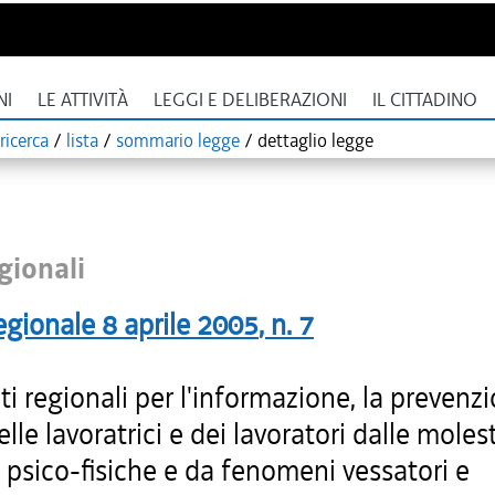
NI
LE ATTIVITÀ
LEGGI E DELIBERAZIONI
IL CITTADINO
ricerca
/
lista
/
sommario legge
/
dettaglio legge
gionali
egionale
8 aprile 2005
, n.
7
ti regionali per l'informazione, la prevenzi
elle lavoratrici e dei lavoratori dalle moles
 psico-fisiche e da fenomeni vessatori e