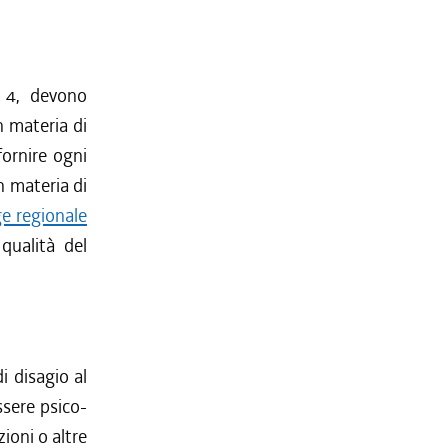
a 4, devono
n materia di
fornire ogni
n materia di
ge regionale
 qualità del
di disagio al
ssere psico-
zioni o altre