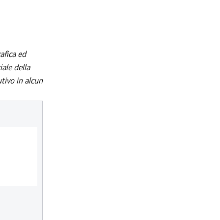
afica ed
iale della
utivo in alcun