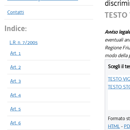
discrimi
Contatti
TESTO
Indice:
Avviso legal
eventuali an
L.R. n. 7/2005
Regione Friul
Art. 1
modo della p
Scegli il te
Art. 2
TESTO VI
Art. 3
TESTO ST
Art. 4
Art. 5
Formato st
Art. 6
HTML
-
PD