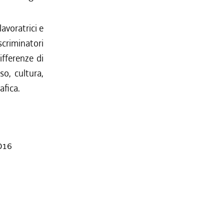
avoratrici e
scriminatori
ifferenze di
so, cultura,
afica.
2016