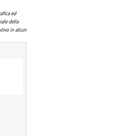
afica ed
iale della
utivo in alcun