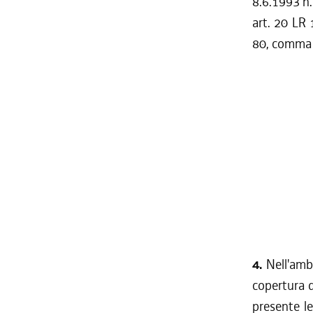
8.6.1993 n.
art. 20 LR 
80, comma 
4.
Nell'ambi
copertura d
presente le