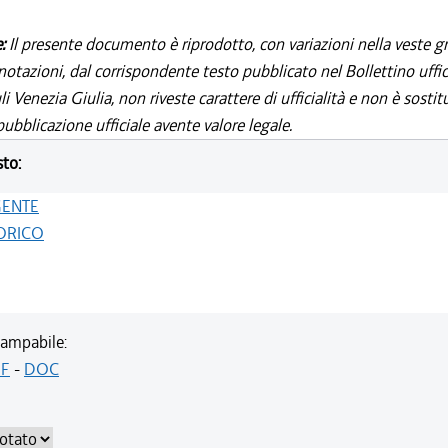
e:
Il presente documento è riprodotto, con variazioni nella veste gr
notazioni, dal corrispondente testo pubblicato nel Bollettino uffic
i Venezia Giulia, non riveste carattere di ufficialità e non è sostit
ubblicazione ufficiale avente valore legale.
sto:
GENTE
ORICO
ampabile:
F
-
DOC