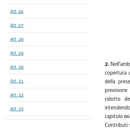
Art. 26
Art. 27
Art. 28
Art. 29
2.
Nell'ambi
Art. 30
copertura 
Art. 31
della pres
previsione
Art. 32
ridotto de
intendendos
Art. 33
capitolo 8
Contributi 