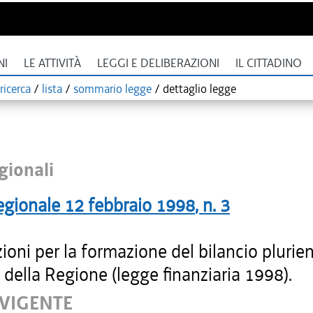
NI
LE ATTIVITÀ
LEGGI E DELIBERAZIONI
IL CITTADINO
ricerca
/
lista
/
sommario legge
/
dettaglio legge
gionali
egionale
12 febbraio 1998
, n.
3
ioni per la formazione del bilancio plurie
della Regione (legge finanziaria 1998).
 VIGENTE