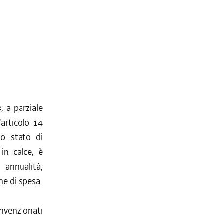
, a parziale
articolo 14
lo stato di
in calce, è
 annualità,
ne di spesa
onvenzionati