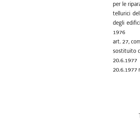
per le ripa
tellurici 
degli edifi
1976
art. 27, co
sostituito 
20.6.1977 
20.6.1977 