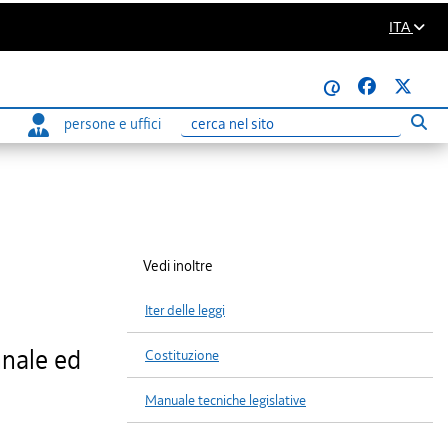
ITA
@
persone e uffici
Eseg
Ricerca
Vedi inoltre
Iter delle leggi
nnale ed
Costituzione
Manuale tecniche legislative