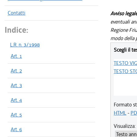
Contatti
Avviso legal
eventuali an
Indice:
Regione Friul
modo della p
L.R. n. 3/1998
Scegli il te
Art. 1
TESTO VI
Art. 2
TESTO ST
Art. 3
Art. 4
Formato st
HTML
-
PD
Art. 5
Visualizza:
Art. 6