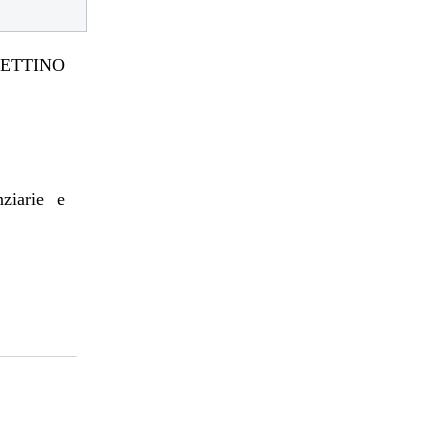
TTINO
nziarie e