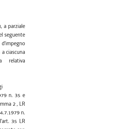
, a parziale
el seguente
te d'impegno
a a ciascuna
a relativa
gi
979 n. 35 e
comma 2 , LR
 4.7.1979 n.
'art. 35 LR