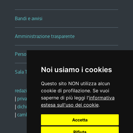
Bandi e avvisi
Amministrazione trasparente
Persone e Uffici
Noi usiamo i cookies
Sala Tiziano Tessitori
Questo sito NON utilizza alcun
redazione web
|
note legali
|
glossario
cookie di profilazione. Se vuoi
saperne di più leggi l'
informativa
|
privacy
|
social media policy
estesa sull'uso dei cookie
.
|
dichiarazione di accessibilità
|
feedback
|
cambio preferenze cookie
Accetta
Rifiuta