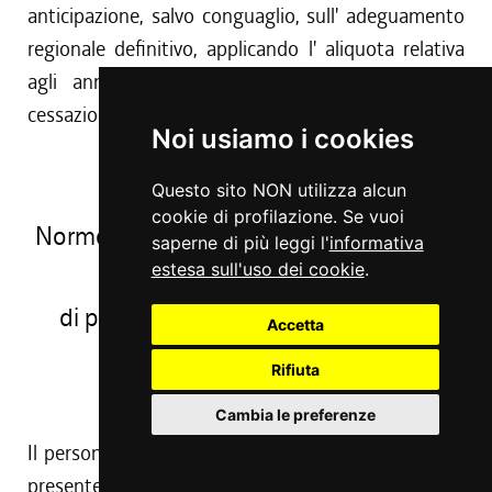
anticipazione, salvo conguaglio, sull' adeguamento
regionale definitivo, applicando l' aliquota relativa
agli anni e mesi utili valutata all' atto della
cessazione.
Noi usiamo i cookies
Questo sito NON utilizza alcun
CAPO III
cookie di profilazione. Se vuoi
Norme d' inquadramento nel ruolo unico
saperne di più leggi l'
informativa
estesa sull'uso dei cookie
.
regionale
di particolari categorie di personale
Accetta
Rifiuta
Art. 31
Cambia le preferenze
Il personale che alla data di entrata in vigore della
presente legge si trova in posizione di comando alla