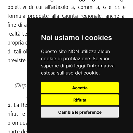
obiettivi di cui all'articolo 3, commi 3, 6 e 11 e
formula proposte alla Giunta regionale, anche al
fine di adeguare gli obiettivi medesimi alle singole
realtà territoriali. La Giunta regionale provvede con
Noi usiamo i cookies
propria deliberazione all'eventuale rideterminazione
di tali obiettivi anche a modifica delle percentuali
Questo sito NON utilizza alcun
cookie di profilazione. Se vuoi
previste dall'articolo 3.
saperne di più leggi l'
informativa
estesa sull'uso dei cookie
.
Art. 5
(Disposizioni per la limitazione degli sprechi di
Accetta
prodotti alimentari e farmaceutici)
Rifiuta
1.
La Regione al fine di prevenire la produzione di
Cambia le preferenze
rifiuti e limitare gli sprechi riconosce, valorizza e
promuove l'attività di solidarietà e beneficenza da
parte degli enti donatori regionali come definiti dall'