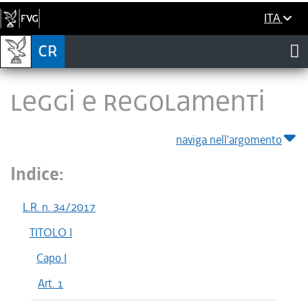
ITA
LEGGI E REGOLAMENTI
naviga nell'argomento
Indice:
L.R. n. 34/2017
TITOLO I
Capo I
Art. 1