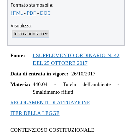
dal 09/08/2022 al 31/12/2022
Formato stampabile:
dal 20/05/2021 al 08/08/2022
HTML
-
PDF
-
DOC
dal 01/01/2021 al 19/05/2021
Visualizza:
dal 01/01/2020 al 31/12/2020
dal 01/05/2019 al 31/12/2019
dal 29/03/2018 al 30/04/2019
dal 15/02/2018 al 28/03/2018
Fonte:
I SUPPLEMENTO ORDINARIO N. 42
dal 05/01/2018 al 14/02/2018
DEL 25 OTTOBRE 2017
dal 26/10/2017 al 04/01/2018
Data di entrata in vigore:
26/10/2017
Materia:
440.04
-
Tutela dell'ambiente -
Smaltimento rifiuti
REGOLAMENTI DI ATTUAZIONE
ITER DELLA LEGGE
CONTENZIOSO COSTITUZIONALE