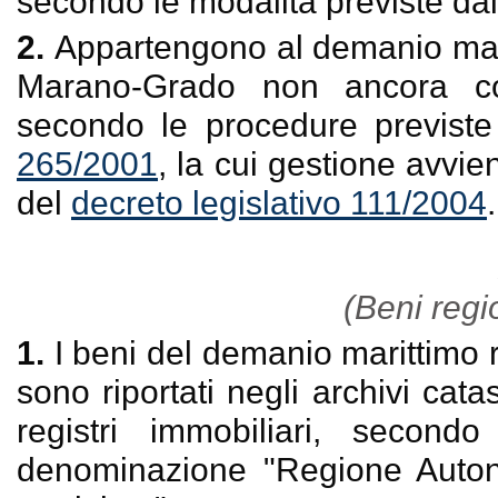
secondo le modalità previste dal
2.
Appartengono al demanio maritt
Marano-Grado non ancora co
secondo le procedure previste 
265/2001
, la cui gestione avvie
del
decreto legislativo 111/2004
.
(Beni regio
1.
I beni del demanio marittimo r
sono riportati negli archivi cata
registri immobiliari, second
denominazione "Regione Auton