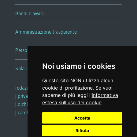
Bandi e avvisi
Amministrazione trasparente
Persone e Uffici
Noi usiamo i cookies
Sala Tiziano Tessitori
Questo sito NON utilizza alcun
redazione web
|
note legali
|
glossario
cookie di profilazione. Se vuoi
saperne di più leggi l'
informativa
|
privacy
|
social media policy
estesa sull'uso dei cookie
.
|
dichiarazione di accessibilità
|
feedback
|
cambio preferenze cookie
Accetta
Rifiuta
Realizzato da