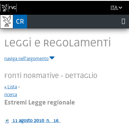
ITA
LEGGI E REGOLAMENTI
naviga nell'argomento
Fonti normative - Dettaglio
« Lista
-
ricerca
Estremi Legge regionale
11 agosto 2010
n.
16