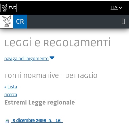
ITA
LEGGI E REGOLAMENTI
naviga nell'argomento
Fonti normative - Dettaglio
« Lista
-
ricerca
Estremi Legge regionale
5 dicembre 2008
n.
16