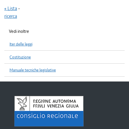
« Lista
-
ricerca
Vedi inoltre
Iter delle leggi
Costituzione
Manuale tecniche legislative