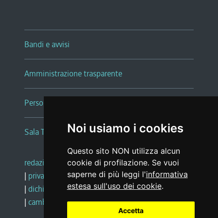
Bandi e avvisi
Amministrazione trasparente
Persone e Uffici
Noi usiamo i cookies
Sala Tiziano Tessitori
Questo sito NON utilizza alcun
redazione web
|
note legali
|
glossario
cookie di profilazione. Se vuoi
saperne di più leggi l'
informativa
|
privacy
|
social media policy
estesa sull'uso dei cookie
.
|
dichiarazione di accessibilità
|
feedback
|
cambio preferenze cookie
Accetta