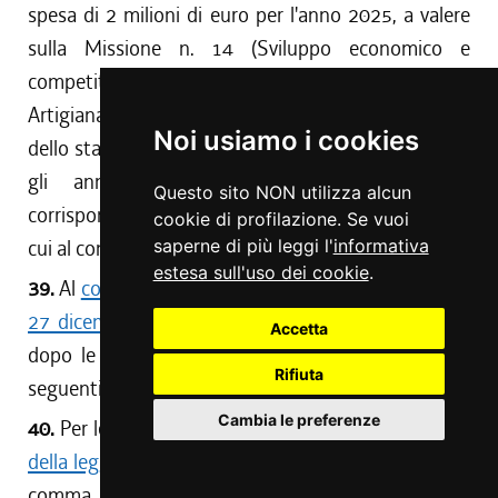
spesa di 2 milioni di euro per l'anno 2025, a valere
sulla Missione n. 14 (Sviluppo economico e
competitività) - Programma n. 1 (Industria PMI e
Artigianato) - Titolo n. 2 (Spese in conto capitale)
Noi usiamo i cookies
dello stato di previsione della spesa del bilancio per
gli anni 2025-2027, con riferimento alla
Questo sito NON utilizza alcun
corrispondente variazione prevista dalla Tabella B di
cookie di profilazione. Se vuoi
cui al comma 61.
saperne di più leggi l'
informativa
estesa sull'uso dei cookie
.
39.
Al
comma 20 dell'articolo 2 della legge regionale
27 dicembre 2019, n. 24
(Legge di stabilità 2020),
Accetta
dopo le parole <<
rifugi alpini
>> sono aggiunte le
Rifiuta
seguenti: <<
e rifugi escursionistici
>>.
Cambia le preferenze
40.
Per le finalità previste dall'
articolo 2, comma 20,
della legge regionale 24/2019
, come modificato dal
comma 39, trova applicazione il regolamento