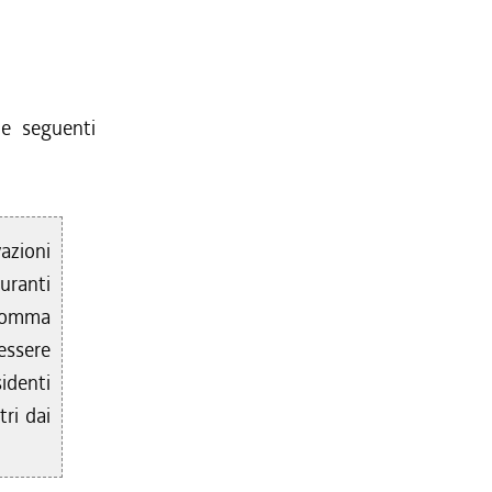
e seguenti
azioni
uranti
l comma
ssere
sidenti
tri dai