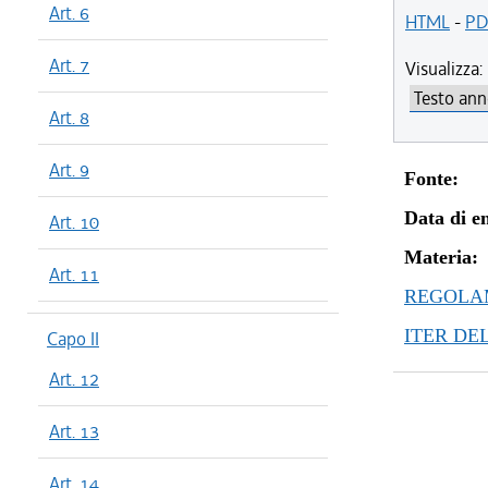
Art. 6
HTML
-
PD
Art. 7
Visualizza:
Art. 8
Art. 9
Fonte:
Data di en
Art. 10
Materia:
Art. 11
REGOLAM
ITER DE
Capo II
Art. 12
Art. 13
Art. 14