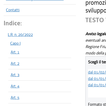
promozio
sviluppo
Contatti
TESTO 
Indice:
Avviso legal
L.R. n. 20/2022
eventuali an
Capo I
Regione Friul
Art. 1
modo della p
Scegli il t
Art. 2
dal 01/02
Art. 3
dal 01/01
dal 01/01
Art. 4
Art. 5
Formato st