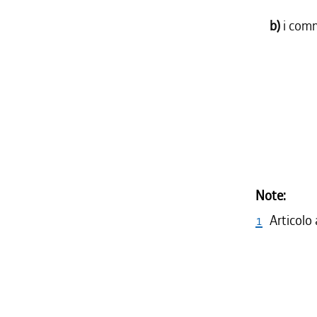
b)
i comm
Note:
1
Articolo 