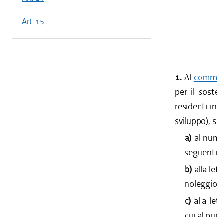
Art. 15
1.
Al
comma 
per il sost
residenti i
sviluppo), 
a)
al num
seguenti
b)
alla l
noleggio
c)
alla l
cui al pu