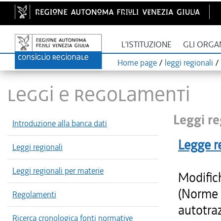
L'ISTITUZIONE
GLI ORGA
Home page
/
leggi regionali
/
LEGGI E REGOLAMENTI
Leggi re
Introduzione alla banca dati
Legge r
Leggi regionali
Leggi regionali per materie
Modific
(Norme p
Regolamenti
autotraz
Ricerca cronologica fonti normative