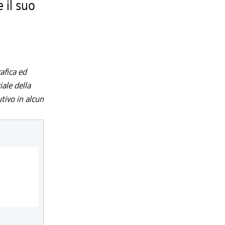
 il suo
afica ed
iale della
utivo in alcun