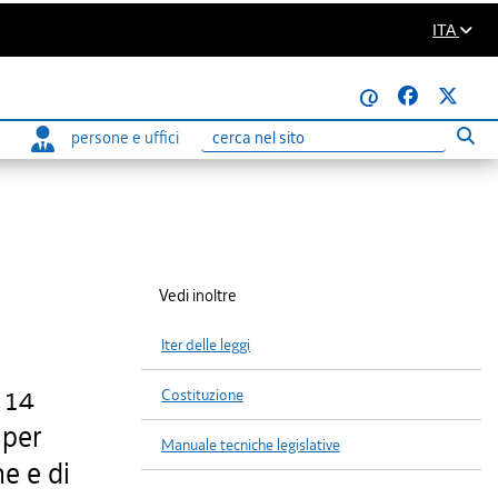
ITA
@
persone e uffici
Eseg
Ricerca
Vedi inoltre
Iter delle leggi
 14
Costituzione
 per
Manuale tecniche legislative
ne e di