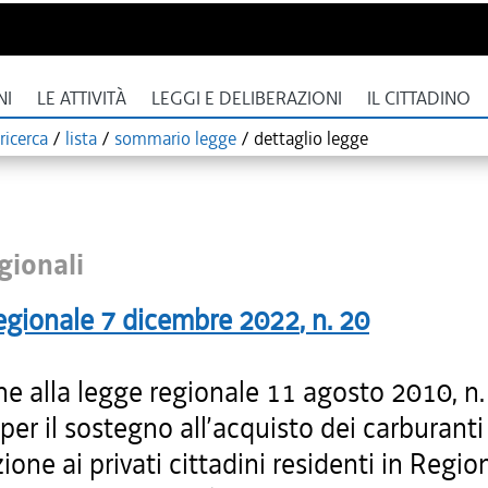
NI
LE ATTIVITÀ
LEGGI E DELIBERAZIONI
IL CITTADINO
ricerca
/
lista
/
sommario legge
/
dettaglio legge
gionali
egionale
7 dicembre 2022
, n.
20
he alla legge regionale 11 agosto 2010, n.
er il sostegno all’acquisto dei carburanti
ione ai privati cittadini residenti in Regio