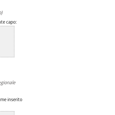
0)
nte capo:
egionale
come inserito