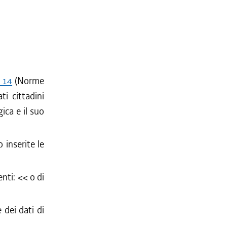
. 14
(Norme
ti cittadini
ica e il suo
 inserite le
enti: <<
o di
dei dati di