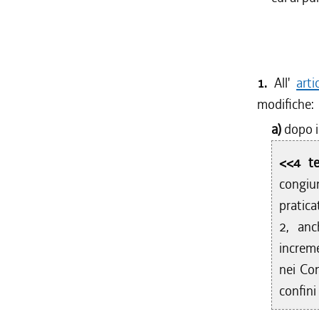
1.
All'
art
modifiche:
a)
dopo i
<<4 t
congiu
pratica
2, an
increme
nei Com
confini