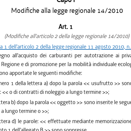
Modifiche alla legge regionale 14/2010
Art. 1
(Modifiche all'articolo 2 della legge regionale 14/2010)
1 dell'articolo 2 della legge regionale 11 agosto 2010, n
egno all'acquisto dei carburanti per autotrazione ai priva
n Regione e di promozione per la mobilità individuale ecolog
sono apportate le seguenti modifiche:
ero 1 della lettera a) dopo la parola <<
usufrutto
>> sono
: <<
o di contratti di noleggio a lungo termine
>>;
ettera b) dopo la parola <<
oggetto
>> sono inserite le segu
 a lungo termine o
>>;
ettera d) le parole: <<
effettuate mediante memorizzazione 
nto 1 dell'allegato B
>> sono soppresse.