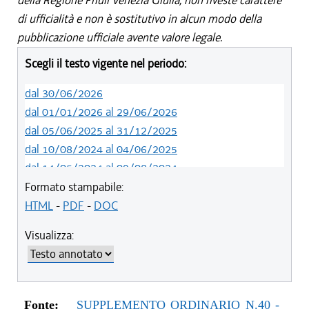
della Regione Friuli Venezia Giulia, non riveste carattere
di ufficialità e non è sostitutivo in alcun modo della
pubblicazione ufficiale avente valore legale.
Scegli il testo vigente nel periodo:
dal 30/06/2026
dal 01/01/2026 al 29/06/2026
dal 05/06/2025 al 31/12/2025
dal 10/08/2024 al 04/06/2025
dal 14/05/2024 al 09/08/2024
dal 01/01/2023 al 13/05/2024
Formato stampabile:
dal 10/11/2022 al 31/12/2022
HTML
-
PDF
-
DOC
Visualizza:
Fonte:
SUPPLEMENTO ORDINARIO N.40 -