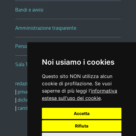
Bandi e avvisi
Amministrazione trasparente
Persone e Uffici
Noi usiamo i cookies
Sala Tiziano Tessitori
Questo sito NON utilizza alcun
redazione web
|
note legali
|
glossario
cookie di profilazione. Se vuoi
saperne di più leggi l'
informativa
|
privacy
|
social media policy
estesa sull'uso dei cookie
.
|
dichiarazione di accessibilità
|
feedback
|
cambio preferenze cookie
Accetta
Rifiuta
Realizzato da