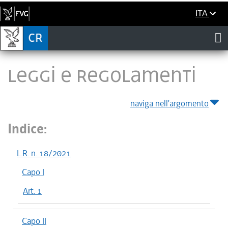
ITA
LEGGI E REGOLAMENTI
naviga nell'argomento
Indice:
L.R. n. 18/2021
Capo I
Art. 1
Capo II