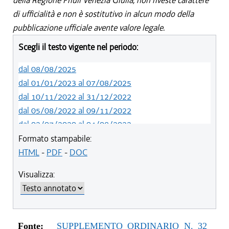
della Regione Friuli Venezia Giulia, non riveste carattere
di ufficialità e non è sostitutivo in alcun modo della
pubblicazione ufficiale avente valore legale.
Scegli il testo vigente nel periodo:
dal 08/08/2025
dal 01/01/2023 al 07/08/2025
dal 10/11/2022 al 31/12/2022
dal 05/08/2022 al 09/11/2022
dal 02/07/2020 al 04/08/2022
dal 07/11/2019 al 01/07/2020
Formato stampabile:
HTML
-
PDF
-
DOC
Visualizza:
Fonte:
SUPPLEMENTO ORDINARIO N. 32