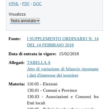
dal 15/02/2018 al 28/03/2018
HTML
-
PDF
-
DOC
Visualizza:
Fonte:
I SUPPLEMENTO ORDINARIO N. 14
DEL 14 FEBBRAIO 2018
Data di entrata in vigore:
15/02/2018
Allegati:
TABELLA A
Atto di variazione di bilancio riportante
i dati d'interesse del tesoriere
Materia:
110.05
-
Elezioni
130.01
-
Comuni e Province
130.03
-
Associazioni e Consorzi fra
Enti locali