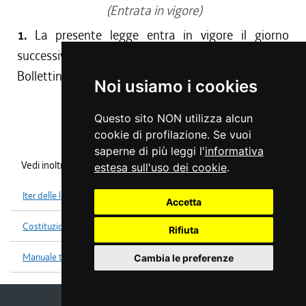
(Entrata in vigore)
1.
La presente legge entra in vigore il giorno
successivo a quello della sua pubblicazione nel
Bollettino ufficiale della Regione.
Noi usiamo i cookies
Questo sito NON utilizza alcun
cookie di profilazione. Se vuoi
saperne di più leggi l'
informativa
Vedi inoltre
estesa sull'uso dei cookie
.
Iter delle leggi
Accetta
Costituzione
Rifiuta
Manuale tecniche legislative
Cambia le preferenze