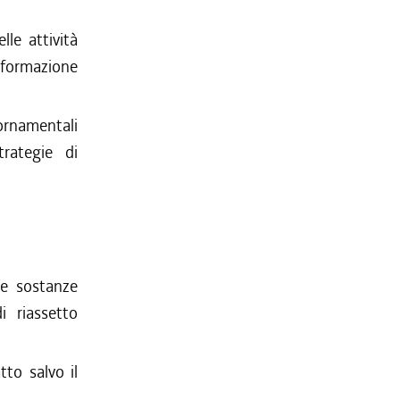
lle attività
 formazione
ornamentali
trategie di
lle sostanze
i riassetto
tto salvo il