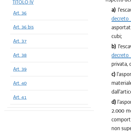
TITOLO IV
a)
l'esc
Art. 36
decreto
Art. 36 bis
asportat
cubi;
Art. 37
b)
l'esc
decreto
Art. 38
privata, 
Art. 39
c)
l'aspor
materia
Art. 40
dall'arti
Art. 41
d)
l'aspo
2.000 met
comporti
non supe