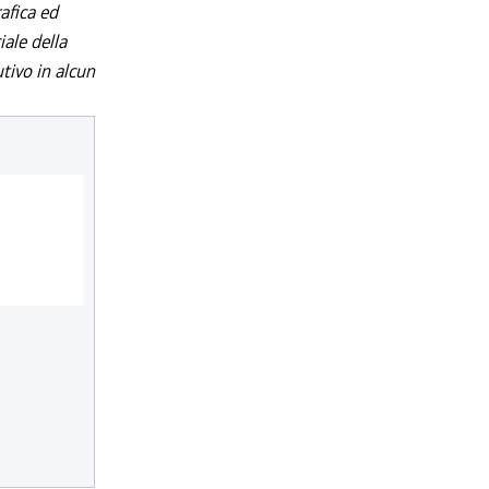
afica ed
iale della
utivo in alcun