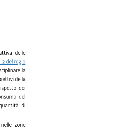
ttiva delle
o 2 del regio
ciplinare la
iettivi della
rispetto dei
consumo del
 quantità di
 nelle zone