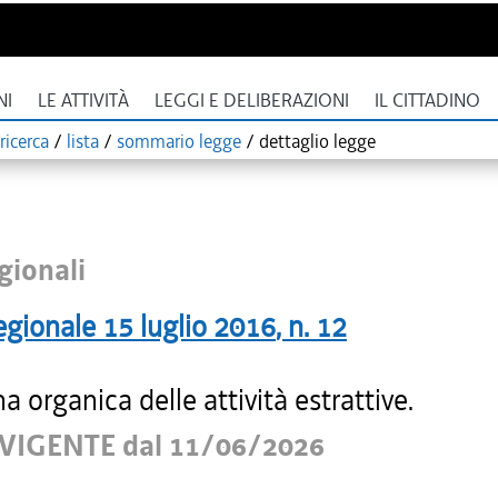
NI
LE ATTIVITÀ
LEGGI E DELIBERAZIONI
IL CITTADINO
ricerca
/
lista
/
sommario legge
/
dettaglio legge
gionali
egionale
15 luglio 2016
, n.
12
na organica delle attività estrattive.
VIGENTE dal 11/06/2026