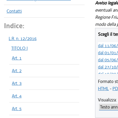
Avviso legal
eventuali an
Contatti
Regione Friul
Indice:
modo della p
Scegli il t
L.R. n. 12/2016
dal 11/06
TITOLO I
dal 01/01
Art. 1
dal 05/06
dal 27/10
Art. 2
dal 10/08
dal 14/05
Formato st
Art. 3
dal 01/01
HTML
-
PD
dal 07/03
Art. 4
Visualizza:
dal 14/06
Art. 5
dal 20/05
dal 01/01