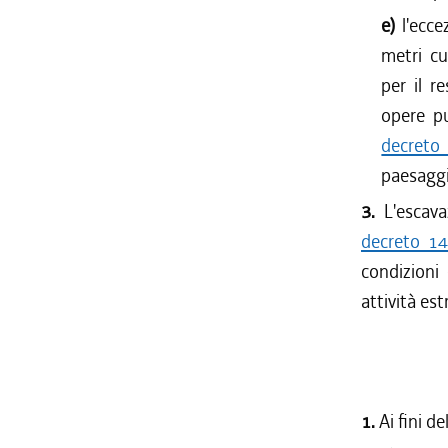
e)
l'ecc
metri cu
per il r
opere pu
decreto 
paesaggio
3.
L'escav
decreto 1
condizioni 
attività est
1.
Ai fini d