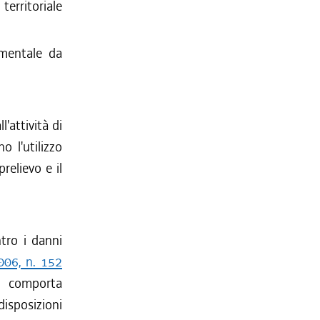
erritoriale
mentale da
l'attività di
 l'utilizzo
prelievo e il
ntro i danni
2006, n. 152
va comporta
disposizioni