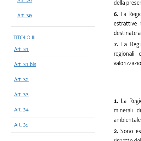
Art. 29
della prese
6.
La Regio
Art. 30
estrattive
destinate a
TITOLO III
7.
La Regi
Art. 31
regionali 
valorizzaz
Art. 31 bis
Art. 32
Art. 33
1.
La Regio
Art. 34
minerali d
ambientale 
Art. 35
2.
Sono esc
rispetto de