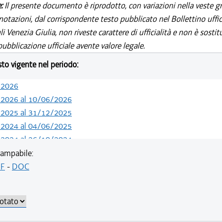
e:
Il presente documento è riprodotto, con variazioni nella veste gr
notazioni, dal corrispondente testo pubblicato nel Bollettino uffic
i Venezia Giulia, non riveste carattere di ufficialità e non è sostit
ubblicazione ufficiale avente valore legale.
esto vigente nel periodo:
/2026
/2026 al 10/06/2026
/2025 al 31/12/2025
/2024 al 04/06/2025
/2024 al 26/10/2024
/2024 al 09/08/2024
ampabile:
/2024 al 13/05/2024
F
-
DOC
/2023 al 31/12/2023
/2022 al 06/03/2023
/2021 al 13/06/2022
/2020 al 19/05/2021