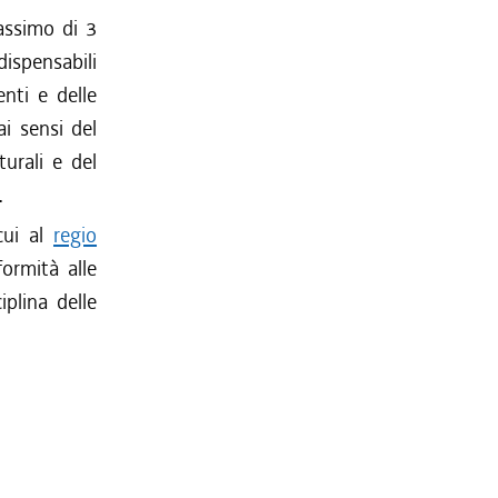
massimo di 3
dispensabili
nti e delle
ai sensi del
urali e del
.
cui al
regio
formità alle
iplina delle