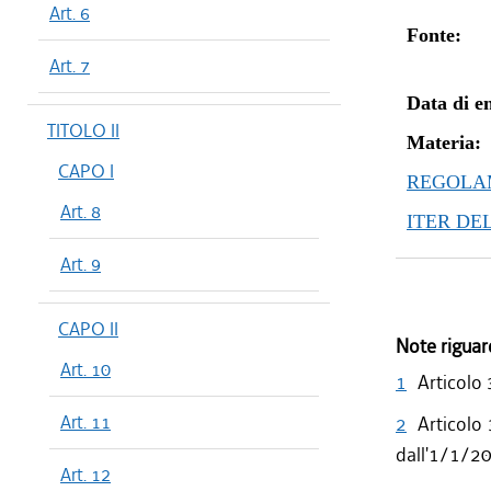
Art. 6
dal 11/07
Fonte:
dal 01/05
Art. 7
dal 16/08
Data di en
dal 29/03
TITOLO II
dal 15/02
Materia:
CAPO I
dal 21/07
REGOLAM
Art. 8
ITER DE
Art. 9
CAPO II
Note riguar
Art. 10
1
Articolo 
Art. 11
2
Articolo 
dall'1/1/2
Art. 12