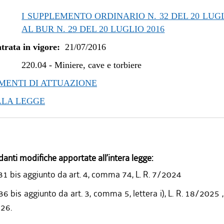
/2019 al 31/12/2019
I SUPPLEMENTO ORDINARIO N. 32 DEL 20 LUGL
/2019 al 10/07/2019
AL BUR N. 29 DEL 20 LUGLIO 2016
/2018 al 30/04/2019
trata in vigore:
21/07/2016
/2018 al 15/08/2018
/2018 al 28/03/2018
220.04
-
Miniere, cave e torbiere
/2016 al 14/02/2018
ENTI DI ATTUAZIONE
LLA LEGGE
danti modifiche apportate all’intera legge:
31 bis aggiunto da art. 4, comma 74, L. R. 7/2024
36 bis aggiunto da art. 3, comma 5, lettera i), L. R. 18/2025 
026.