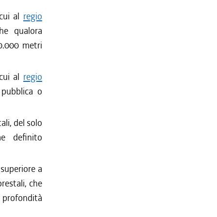
 cui al
regio
che qualora
0.000 metri
 cui al
regio
 pubblica o
ali, del solo
e definito
 superiore a
orestali, che
a profondità