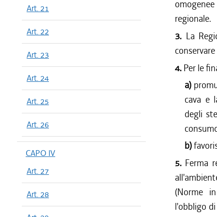
omogenee D
Art. 21
regionale.
Art. 22
3.
La Regi
conservare 
Art. 23
4.
Per le fi
Art. 24
a)
promuo
cava e l
Art. 25
degli ste
Art. 26
consumo 
b)
favori
CAPO IV
5.
Ferma re
Art. 27
all'ambient
(Norme in 
Art. 28
l'obbligo d