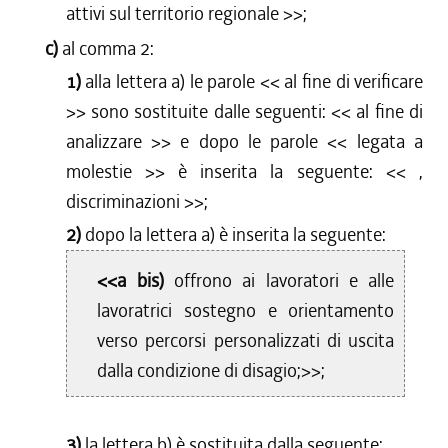
attivi sul territorio regionale
>>;
c)
al comma 2:
1)
alla lettera a) le parole <<
al fine di verificare
>> sono sostituite dalle seguenti: <<
al fine di
analizzare
>> e dopo le parole <<
legata a
molestie
>> è inserita la seguente: <<
,
discriminazioni
>>;
2)
dopo la lettera a) è inserita la seguente:
<<a bis)
offrono ai lavoratori e alle
lavoratrici sostegno e orientamento
verso percorsi personalizzati di uscita
dalla condizione di disagio;>>;
3)
la lettera b) è sostituita dalla seguente: