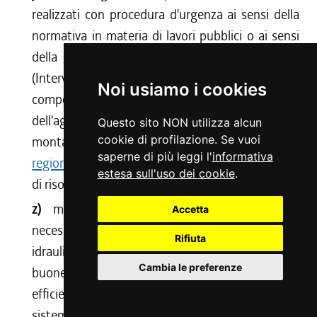
realizzati con procedura d'urgenza ai sensi della
normativa in materia di lavori pubblici o ai sensi
della
legge regionale 29 dicembre 1976, n. 69
(Interventi d'urgenza per opere e lavori di
Noi usiamo i cookies
competenza dell'Assessorato regionale
dell'agricoltura, delle foreste e dell'economia
Questo sito NON utilizza alcun
cookie di profilazione. Se vuoi
montana), o ai sensi dell'
articolo 57 della legge
saperne di più leggi l'
informativa
regionale 23 aprile 2007, n. 9
(Norme in materia
estesa sull'uso dei cookie
.
di risorse forestali);
z)
manutenzione: l'insieme delle operazioni
Accetta
necessarie per mantenere in buono stato
Rifiuta
idraulico-ambientale gli alvei dei corsi d'acqua, in
Cambia le preferenze
buone condizioni idrogeologiche i versanti e in
efficienza le opere idrauliche, le opere di
sistemazione idrogeologica e le sistemazioni