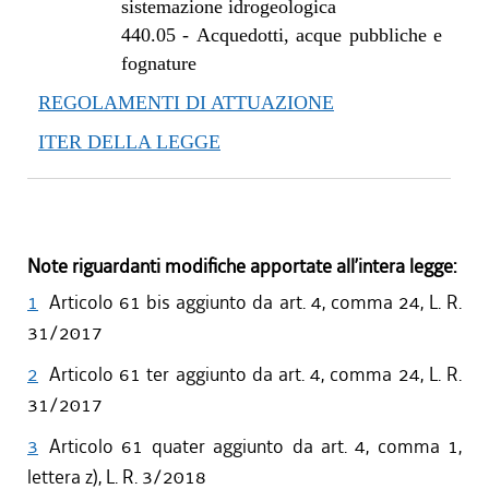
sistemazione idrogeologica
dal 27/06/2019 al 09/08/2019
440.05
-
Acquedotti, acque pubbliche e
dal 01/05/2019 al 26/06/2019
fognature
dal 29/03/2018 al 30/04/2019
REGOLAMENTI DI ATTUAZIONE
dal 15/02/2018 al 28/03/2018
ITER DELLA LEGGE
dal 05/01/2018 al 14/02/2018
dal 10/08/2017 al 04/01/2018
dal 13/08/2016 al 09/08/2017
dal 13/01/2016 al 12/08/2016
dal 01/10/2015 al 12/01/2016
Note riguardanti modifiche apportate all’intera legge:
dal 21/05/2015 al 30/09/2015
1
Articolo 61 bis aggiunto da art. 4, comma 24, L. R.
31/2017
2
Articolo 61 ter aggiunto da art. 4, comma 24, L. R.
31/2017
3
Articolo 61 quater aggiunto da art. 4, comma 1,
lettera z), L. R. 3/2018