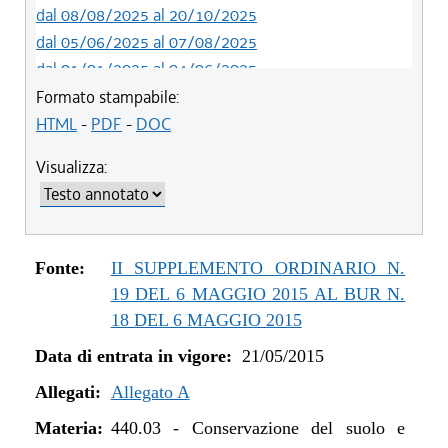
dal 08/08/2025 al 20/10/2025
dal 05/06/2025 al 07/08/2025
dal 01/01/2025 al 04/06/2025
dal 27/10/2024 al 31/12/2024
Formato stampabile:
dal 01/01/2024 al 26/10/2024
HTML
-
PDF
-
DOC
dal 07/03/2023 al 31/12/2023
Visualizza:
dal 01/01/2023 al 06/03/2023
dal 09/08/2022 al 31/12/2022
dal 14/06/2022 al 08/08/2022
dal 06/11/2021 al 31/12/2021
Fonte:
II SUPPLEMENTO ORDINARIO N.
dal 12/08/2021 al 05/11/2021
19 DEL 6 MAGGIO 2015 AL BUR N.
dal 20/05/2021 al 11/08/2021
18 DEL 6 MAGGIO 2015
dal 01/01/2021 al 19/05/2021
Data di entrata in vigore:
21/05/2015
dal 11/08/2020 al 31/12/2020
Allegati:
dal 02/07/2020 al 10/08/2020
Allegato A
dal 01/01/2020 al 01/07/2020
Materia:
440.03
-
Conservazione del suolo e
dal 10/08/2019 al 31/12/2019